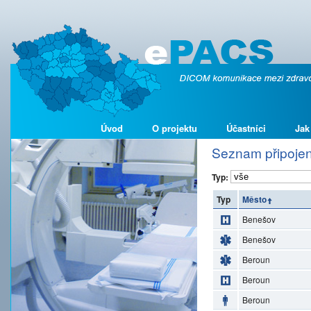
Úvod
O projektu
Účastníci
Jak
Seznam připojen
Typ:
Typ
Město
Benešov
Benešov
Beroun
Beroun
Beroun