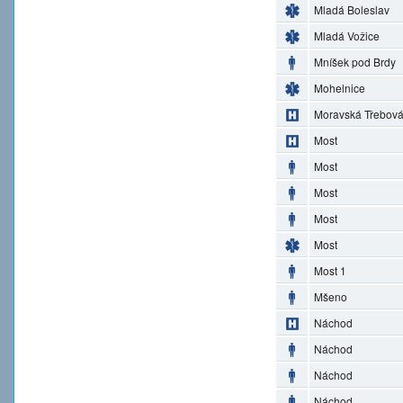
Mladá Boleslav
Mladá Vožice
Mníšek pod Brdy
Mohelnice
Moravská Třebov
Most
Most
Most
Most
Most
Most 1
Mšeno
Náchod
Náchod
Náchod
Náchod