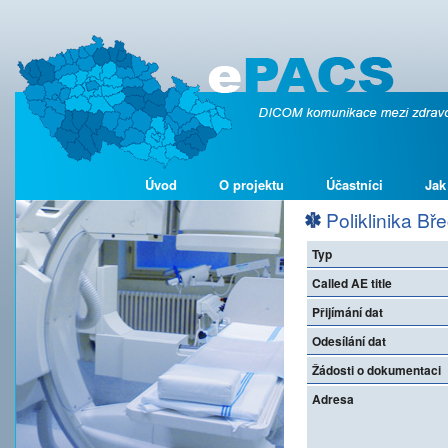
Úvod
O projektu
Účastníci
Jak
Poliklinika Břec
Typ
Called AE title
Přijímání dat
Odesílání dat
Žádosti o dokumentaci
Adresa