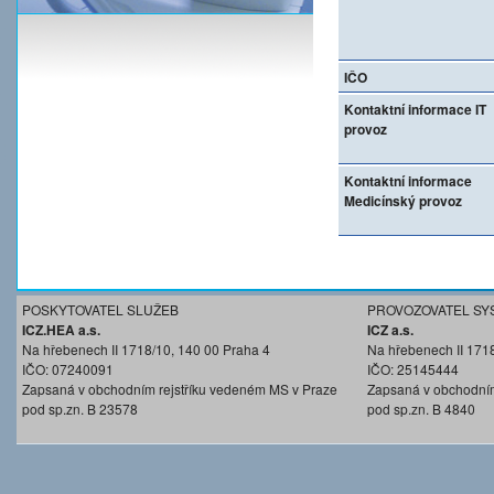
IČO
Kontaktní informace IT
provoz
Kontaktní informace
Medicínský provoz
POSKYTOVATEL SLUŽEB
PROVOZOVATEL SY
ICZ.HEA a.s.
ICZ a.s.
Na hřebenech II 1718/10, 140 00 Praha 4
Na hřebenech II 171
IČO: 07240091
IČO: 25145444
Zapsaná v obchodním rejstříku vedeném MS v Praze
Zapsaná v obchodním
pod sp.zn. B 23578
pod sp.zn. B 4840