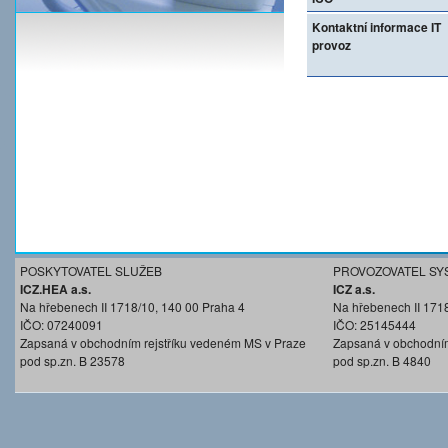
Kontaktní informace IT
provoz
POSKYTOVATEL SLUŽEB
PROVOZOVATEL SY
ICZ.HEA a.s.
ICZ a.s.
Na hřebenech II 1718/10, 140 00 Praha 4
Na hřebenech II 171
IČO: 07240091
IČO: 25145444
Zapsaná v obchodním rejstříku vedeném MS v Praze
Zapsaná v obchodním
pod sp.zn. B 23578
pod sp.zn. B 4840