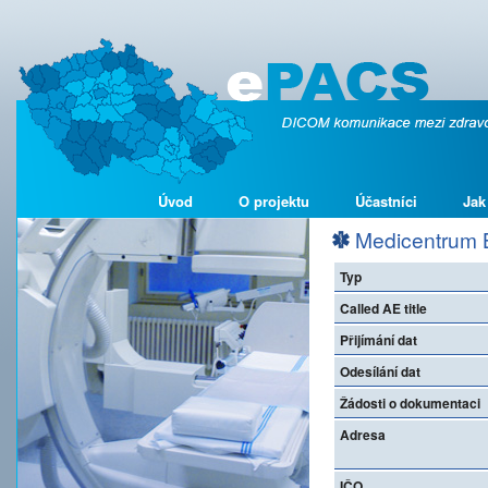
Úvod
O projektu
Účastníci
Jak
Medicentrum Be
Typ
Called AE title
Přijímání dat
Odesílání dat
Žádosti o dokumentaci
Adresa
IČO