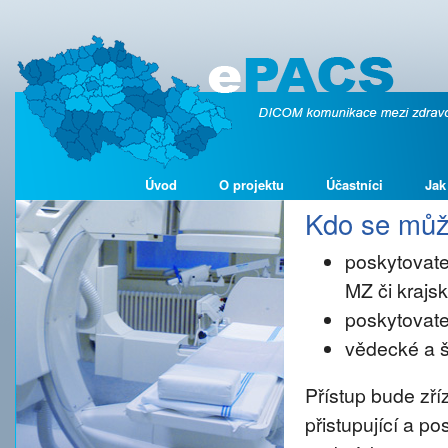
Úvod
O projektu
Účastníci
Jak
Kdo se může
poskytovate
MZ či kraj
poskytovate
vědecké a š
Přístup bude zř
přistupující a p