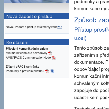
podmínky a prav
komunikace mezi
Nová žádost o přístup
Způsob zapo
Novou žádost o přístup můžete vytvořit
zde
Přístup prost
uzel)
Ke stažení
Tento způsob za
Připojení komunikačním uzlem
Minimální technické požadavky
zařízením s pře
AMIS*PACS CommunicationNode
dokumentace. Pro 
Zřízení ePACS schránky
odpovídající pro
Podmínky a pravidla přístupu
komunikační inf
schváleným sof
zapojuje do počí
účastníkem posky
Technické zaříze