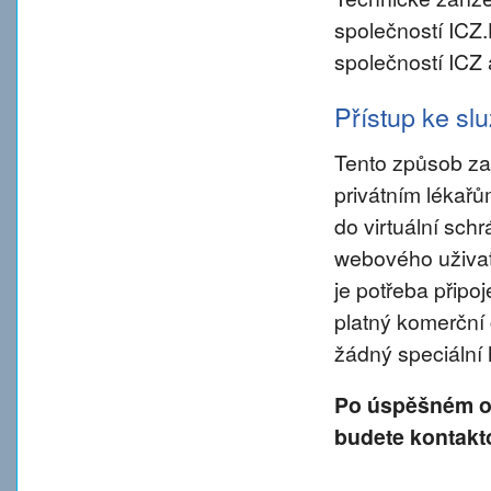
společností ICZ
společností ICZ 
Přístup ke s
Tento způsob za
privátním lékař
do virtuální sch
webového uživate
je potřeba připo
platný komerční 
žádný speciální
Po úspěšném od
budete kontakt