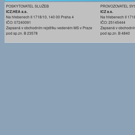
POSKYTOVATEL SLUŽEB
PROVOZOVATEL SY
ICZ.HEA a.s.
ICZ a.s.
Na hřebenech II 1718/10, 140 00 Praha 4
Na hřebenech II 171
IČO: 07240091
IČO: 25145444
Zapsaná v obchodním rejstříku vedeném MS v Praze
Zapsaná v obchodním
pod sp.zn. B 23578
pod sp.zn. B 4840