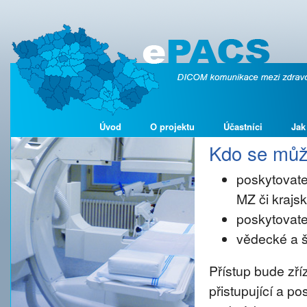
Úvod
O projektu
Účastníci
Jak
Kdo se může
poskytovate
MZ či kraj
poskytovate
vědecké a š
Přístup bude zř
přistupující a p