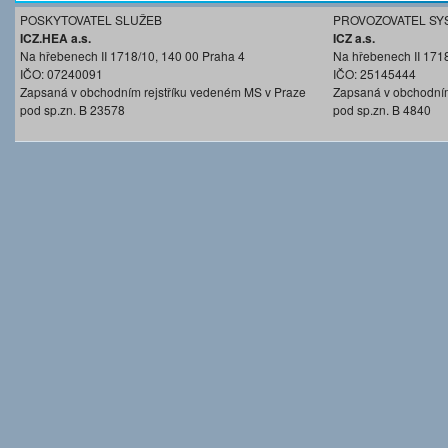
POSKYTOVATEL SLUŽEB
PROVOZOVATEL SY
ICZ.HEA a.s.
ICZ a.s.
Na hřebenech II 1718/10, 140 00 Praha 4
Na hřebenech II 171
IČO: 07240091
IČO: 25145444
Zapsaná v obchodním rejstříku vedeném MS v Praze
Zapsaná v obchodním
pod sp.zn. B 23578
pod sp.zn. B 4840