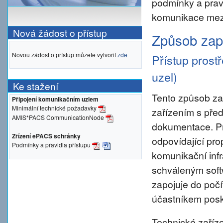
podmínky a prav
komunikace mezi
Nová žádost o přístup
Způsob zapo
Novou žádost o přístup můžete vytvořit
zde
Přístup prost
uzel)
Ke stažení
Tento způsob za
Připojení komunikačním uzlem
Minimální technické požadavky
zařízením s pře
AMIS*PACS CommunicationNode
dokumentace. Pro 
Zřízení ePACS schránky
odpovídající pro
Podmínky a pravidla přístupu
komunikační inf
schváleným sof
zapojuje do počí
účastníkem posky
Technické zaříze