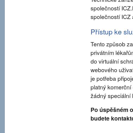
společností ICZ
společností ICZ 
Přístup ke s
Tento způsob za
privátním lékař
do virtuální sch
webového uživate
je potřeba připo
platný komerční 
žádný speciální
Po úspěšném od
budete kontakt