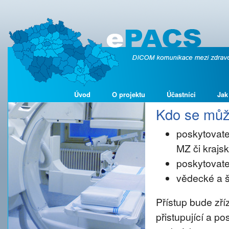
Úvod
O projektu
Účastníci
Jak
Kdo se může
poskytovate
MZ či kraj
poskytovate
vědecké a š
Přístup bude zř
přistupující a p