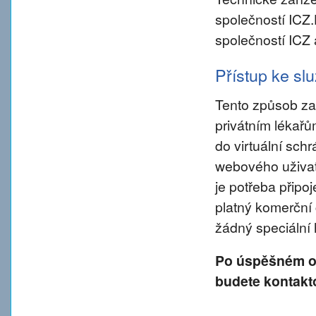
společností ICZ
společností ICZ 
Přístup ke s
Tento způsob za
privátním lékař
do virtuální sch
webového uživate
je potřeba připo
platný komerční 
žádný speciální
Po úspěšném od
budete kontakt