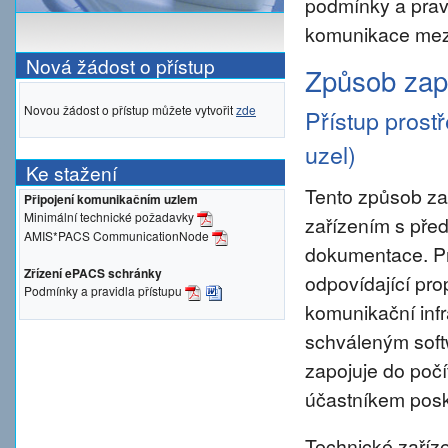
podmínky a prav
komunikace mezi
Nová žádost o přístup
Způsob zapo
Novou žádost o přístup můžete vytvořit
zde
Přístup prost
uzel)
Ke stažení
Tento způsob za
Připojení komunikačním uzlem
Minimální technické požadavky
zařízením s pře
AMIS*PACS CommunicationNode
dokumentace. Pro 
Zřízení ePACS schránky
odpovídající pro
Podmínky a pravidla přístupu
komunikační inf
schváleným sof
zapojuje do počí
účastníkem posky
Technické zaříze