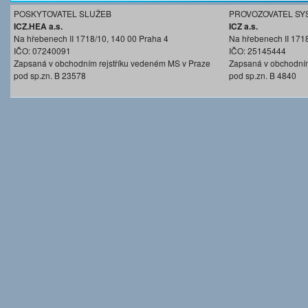
POSKYTOVATEL SLUŽEB
PROVOZOVATEL SY
ICZ.HEA a.s.
ICZ a.s.
Na hřebenech II 1718/10, 140 00 Praha 4
Na hřebenech II 171
IČO: 07240091
IČO: 25145444
Zapsaná v obchodním rejstříku vedeném MS v Praze
Zapsaná v obchodním
pod sp.zn. B 23578
pod sp.zn. B 4840