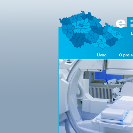
Úvod
O proje