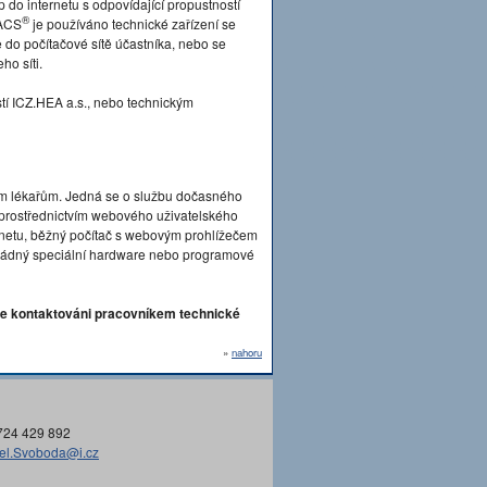
p do internetu s odpovídající propustností
®
PACS
je používáno technické zařízení se
o počítačové sítě účastníka, nebo se
ho síti.
tí ICZ.HEA a.s., nebo technickým
ím lékařům. Jedná se o službu dočasného
n prostřednictvím webového uživatelského
ternetu, běžný počítač s webovým prohlížečem
án žádný speciální hardware nebo programové
e kontaktováni pracovníkem technické
»
nahoru
724 429 892
el.Svoboda@i.cz