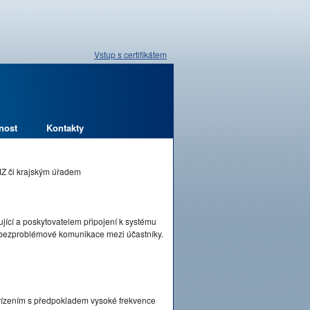
Vstup s certifikátem
nost
Kontakty
MZ či krajským úřadem
jící a poskytovatelem připojení k systému
a bezproblémové komunikace mezi účastníky.
řízením s předpokladem vysoké frekvence