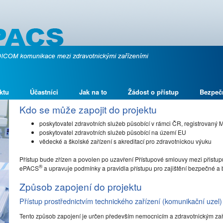
ktu
Účastníci
Jak na to
Žádost o přístup
Bezpeč
Kdo se může zapojit do projektu
poskytovatel zdravotních služeb působící v rámci ČR, registrovaný 
poskytovatel zdravotních služeb působící na území EU
vědecké a školské zařízení s akreditací pro zdravotnickou výuku
Přístup bude zřízen a povolen po uzavření Přístupové smlouvy mezi přistupu
®
ePACS
a upravuje podmínky a pravidla přístupu pro zajištění bezpečné 
Způsob zapojení do projektu
Přístup prostřednictvím technického zařízení (komunikační uzel)
Tento způsob zapojení je určen především nemocnicím a zdravotnickým za