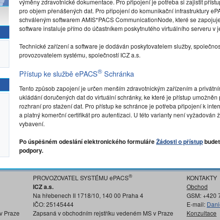
výměny zdravotnické dokumentace. Pro připojení je potřeba si zajistit přístu
pro objem přenášených dat. Pro připojení do komunikační infrastruktury e
schváleným softwarem AMIS*PACS CommunicationNode, které se zapojuje d
software instaluje přímo do účastníkem poskytnutého virtuálního serveru v je
Technické zařízení a software je dodáván poskytovatelem služby, společnos
provozovatelem systému, společností ICZ a.s.
®
Přístup ke službě ePACS
Schránka
Tento způsob zapojení je určen menším zdravotnickým zařízením a privátn
ukládání doručených dat do virtuální schránky, ke které je přístup umožně
rozhraní pro stažení dat. Pro přístup ke schránce je potřeba připojení k in
a platný komerční certifikát pro autentizaci. U této varianty není vyžadov
vybavení.
Po úspěšném odeslání elektronického formuláře
Žádosti o přístup
budet
podpory.
®
PROVOZOVATEL SYSTÉMU ePACS
KONTAKTY
ICZ a.s.
Obchod
Na hřebenech II 1718/10, 140 00 Praha 4
GSM: +420 
IČO: 25145444
E-mail:
Dani
v Praze
Zapsaná v obchodním rejstříku vedeném MS v Praze
Konzultace