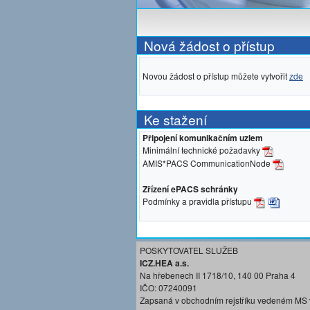
Nová žádost o přístup
Novou žádost o přístup můžete vytvořit
zde
Ke stažení
Připojení komunikačním uzlem
Minimální technické požadavky
AMIS*PACS CommunicationNode
Zřízení ePACS schránky
Podmínky a pravidla přístupu
POSKYTOVATEL SLUŽEB
ICZ.HEA a.s.
Na hřebenech II 1718/10, 140 00 Praha 4
IČO: 07240091
Zapsaná v obchodním rejstříku vedeném MS 