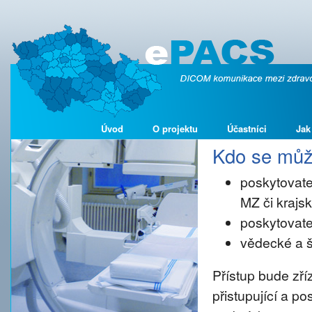
Úvod
O projektu
Účastníci
Jak
Kdo se může
poskytovate
MZ či kraj
poskytovate
vědecké a š
Přístup bude zř
přistupující a p