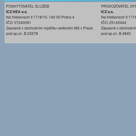
POSKYTOVATEL SLUŽEB
PROVOZOVATEL SY
ICZ.HEA a.s.
ICZ a.s.
Na hřebenech II 1718/10, 140 00 Praha 4
Na hřebenech II 171
IČO: 07240091
IČO: 25145444
Zapsaná v obchodním rejstříku vedeném MS v Praze
Zapsaná v obchodním
pod sp.zn. B 23578
pod sp.zn. B 4840