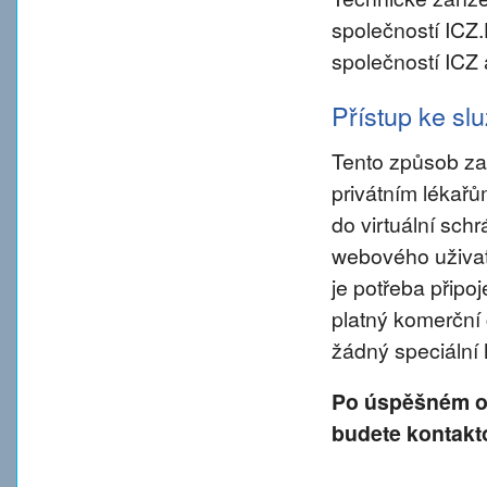
společností ICZ
společností ICZ 
Přístup ke s
Tento způsob za
privátním lékař
do virtuální sch
webového uživate
je potřeba připo
platný komerční 
žádný speciální
Po úspěšném od
budete kontakt