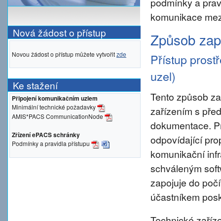
podmínky a prav
komunikace mezi
Nová žádost o přístup
Způsob zapo
Novou žádost o přístup můžete vytvořit
zde
Přístup prost
uzel)
Ke stažení
Tento způsob za
Připojení komunikačním uzlem
Minimální technické požadavky
zařízením s pře
AMIS*PACS CommunicationNode
dokumentace. Pro 
Zřízení ePACS schránky
odpovídající pro
Podmínky a pravidla přístupu
komunikační inf
schváleným sof
zapojuje do počí
účastníkem posky
Technické zaříze