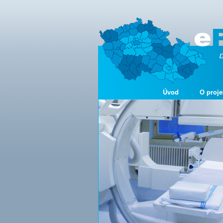
Úvod
O proje