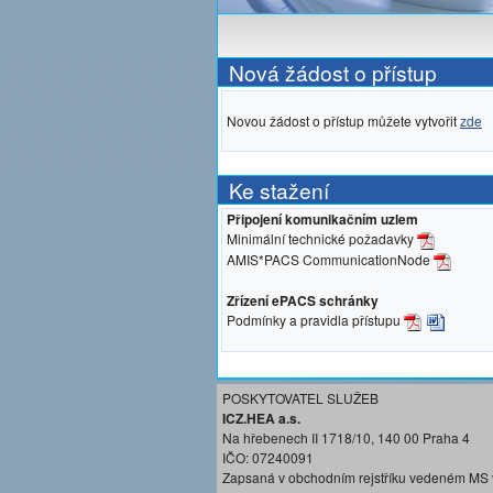
Nová žádost o přístup
Novou žádost o přístup můžete vytvořit
zde
Ke stažení
Připojení komunikačním uzlem
Minimální technické požadavky
AMIS*PACS CommunicationNode
Zřízení ePACS schránky
Podmínky a pravidla přístupu
POSKYTOVATEL SLUŽEB
ICZ.HEA a.s.
Na hřebenech II 1718/10, 140 00 Praha 4
IČO: 07240091
Zapsaná v obchodním rejstříku vedeném MS 