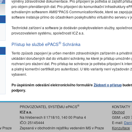
výměny zdravotnické dokumentace. Pro připojení je potřeba si zajistit přístu
pro objem přenášených dat. Pro připojení do komunikační infrastruktury e
schváleným softwarem AMIS*PACS CommunicationNode, které se zapojuje d
software instaluje přímo do účastníkem poskytnutého virtuálního serveru v je
Technické zařízení a software je dodáván poskytovatelem služby, společnos
provozovatelem systému, společností ICZ a.s.
®
Přístup ke službě ePACS
Schránka
Tento způsob zapojení je určen menším zdravotnickým zařízením a privátn
ukládání doručených dat do virtuální schránky, ke které je přístup umožně
rozhraní pro stažení dat. Pro přístup ke schránce je potřeba připojení k in
a platný komerční certifikát pro autentizaci. U této varianty není vyžadov
vybavení.
Po úspěšném odeslání elektronického formuláře
Žádosti o přístup
budet
podpory.
®
PROVOZOVATEL SYSTÉMU ePACS
KONTAKTY
ICZ a.s.
Obchod
Na hřebenech II 1718/10, 140 00 Praha 4
GSM: +420 
IČO: 25145444
E-mail:
Dani
v Praze
Zapsaná v obchodním rejstříku vedeném MS v Praze
Konzultace