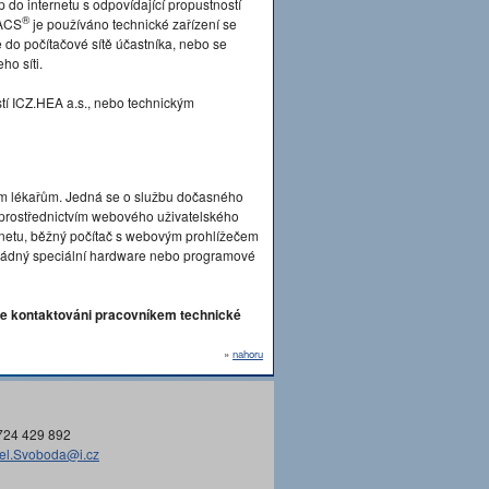
p do internetu s odpovídající propustností
®
PACS
je používáno technické zařízení se
o počítačové sítě účastníka, nebo se
ho síti.
tí ICZ.HEA a.s., nebo technickým
ím lékařům. Jedná se o službu dočasného
n prostřednictvím webového uživatelského
ternetu, běžný počítač s webovým prohlížečem
án žádný speciální hardware nebo programové
e kontaktováni pracovníkem technické
»
nahoru
724 429 892
el.Svoboda@i.cz