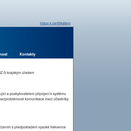
Vstup s certifikátem
nost
Kontakty
MZ či krajským úřadem
jící a poskytovatelem připojení k systému
a bezproblémové komunikace mezi účastníky.
řízením s předpokladem vysoké frekvence