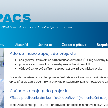
ktu
Účastníci
Jak na to
Žádost o přístup
Bezpeč
Kdo se může zapojit do projektu
poskytovatel zdravotních služeb působící v rámci ČR, registrovaný 
poskytovatel zdravotních služeb působící na území EU
vědecké a školské zařízení s akreditací pro zdravotnickou výuku
Přístup bude zřízen a povolen po uzavření Přístupové smlouvy mezi přistupu
®
ePACS
a upravuje podmínky a pravidla přístupu pro zajištění bezpečné 
Způsob zapojení do projektu
Přístup prostřednictvím technického zařízení (komunikační uzel)
Tento způsob zapojení je určen především nemocnicím a zdravotnickým za