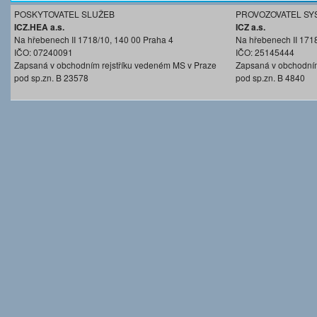
POSKYTOVATEL SLUŽEB
PROVOZOVATEL SY
ICZ.HEA a.s.
ICZ a.s.
Na hřebenech II 1718/10, 140 00 Praha 4
Na hřebenech II 171
IČO: 07240091
IČO: 25145444
Zapsaná v obchodním rejstříku vedeném MS v Praze
Zapsaná v obchodním
pod sp.zn. B 23578
pod sp.zn. B 4840