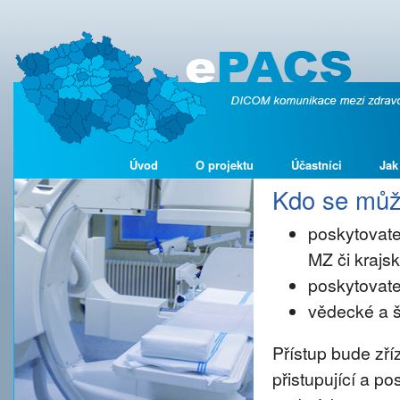
Úvod
O projektu
Účastníci
Jak
Kdo se může
poskytovate
MZ či kraj
poskytovate
vědecké a š
Přístup bude zř
přistupující a p