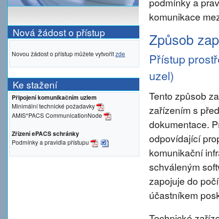
podmínky a prav
komunikace mezi
Nová žádost o přístup
Způsob zapo
Novou žádost o přístup můžete vytvořit
zde
Přístup prost
uzel)
Ke stažení
Tento způsob za
Připojení komunikačním uzlem
Minimální technické požadavky
zařízením s pře
AMIS*PACS CommunicationNode
dokumentace. Pro 
Zřízení ePACS schránky
odpovídající pro
Podmínky a pravidla přístupu
komunikační inf
schváleným sof
zapojuje do počí
účastníkem posky
Technické zaříze