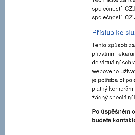
společností ICZ
společností ICZ 
Přístup ke s
Tento způsob za
privátním lékař
do virtuální sch
webového uživate
je potřeba připo
platný komerční 
žádný speciální
Po úspěšném od
budete kontakt