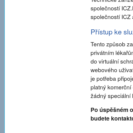
společností ICZ
společností ICZ 
Přístup ke s
Tento způsob za
privátním lékař
do virtuální sch
webového uživate
je potřeba připo
platný komerční 
žádný speciální
Po úspěšném od
budete kontakt