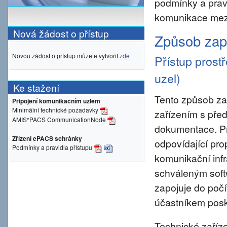
podmínky a prav
komunikace mezi
Nová žádost o přístup
Způsob zapo
Novou žádost o přístup můžete vytvořit
zde
Přístup prost
uzel)
Ke stažení
Tento způsob za
Připojení komunikačním uzlem
Minimální technické požadavky
zařízením s pře
AMIS*PACS CommunicationNode
dokumentace. Pro 
Zřízení ePACS schránky
odpovídající pro
Podmínky a pravidla přístupu
komunikační inf
schváleným sof
zapojuje do počí
účastníkem posky
Technické zaříze