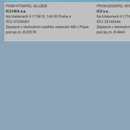
POSKYTOVATEL SLUŽEB
PROVOZOVATEL SY
ICZ.HEA a.s.
ICZ a.s.
Na hřebenech II 1718/10, 140 00 Praha 4
Na hřebenech II 171
IČO: 07240091
IČO: 25145444
Zapsaná v obchodním rejstříku vedeném MS v Praze
Zapsaná v obchodním
pod sp.zn. B 23578
pod sp.zn. B 4840