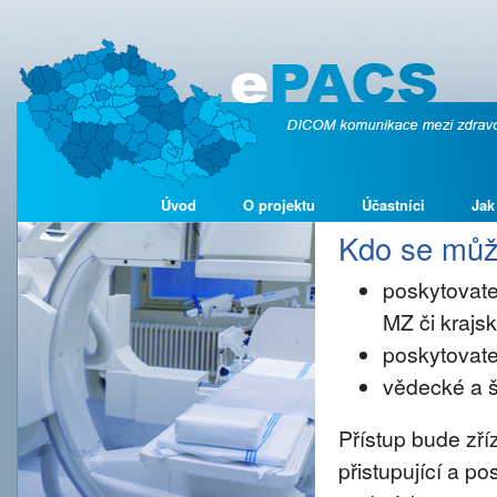
Úvod
O projektu
Účastníci
Jak
Kdo se může
poskytovate
MZ či kraj
poskytovate
vědecké a š
Přístup bude zř
přistupující a p