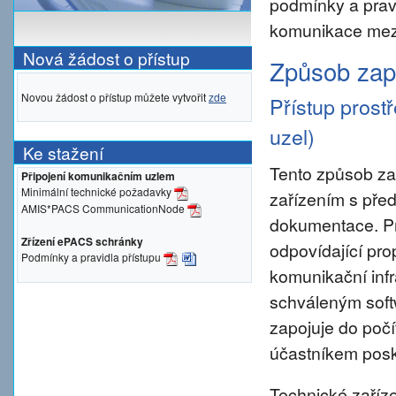
podmínky a prav
komunikace mezi
Nová žádost o přístup
Způsob zapo
Novou žádost o přístup můžete vytvořit
zde
Přístup prost
uzel)
Ke stažení
Tento způsob za
Připojení komunikačním uzlem
Minimální technické požadavky
zařízením s pře
AMIS*PACS CommunicationNode
dokumentace. Pro 
Zřízení ePACS schránky
odpovídající pro
Podmínky a pravidla přístupu
komunikační inf
schváleným sof
zapojuje do počí
účastníkem posky
Technické zaříze