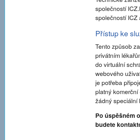
společností ICZ
společností ICZ 
Přístup ke s
Tento způsob za
privátním lékař
do virtuální sch
webového uživate
je potřeba připo
platný komerční 
žádný speciální
Po úspěšném od
budete kontakt