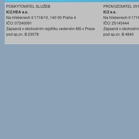
POSKYTOVATEL SLUŽEB
PROVOZOVATEL SY
ICZ.HEA a.s.
ICZ a.s.
Na hřebenech II 1718/10, 140 00 Praha 4
Na hřebenech II 171
IČO: 07240091
IČO: 25145444
Zapsaná v obchodním rejstříku vedeném MS v Praze
Zapsaná v obchodním
pod sp.zn. B 23578
pod sp.zn. B 4840