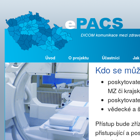
Úvod
O projektu
Účastníci
Jak
Kdo se může
poskytovate
MZ či kraj
poskytovate
vědecké a š
Přístup bude zř
přistupující a p