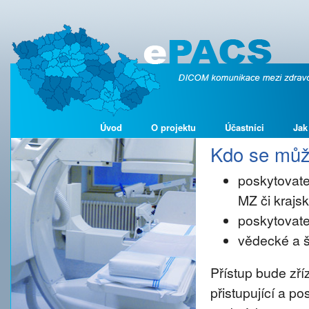
Úvod
O projektu
Účastníci
Jak
Kdo se může
poskytovate
MZ či kraj
poskytovate
vědecké a š
Přístup bude zř
přistupující a p