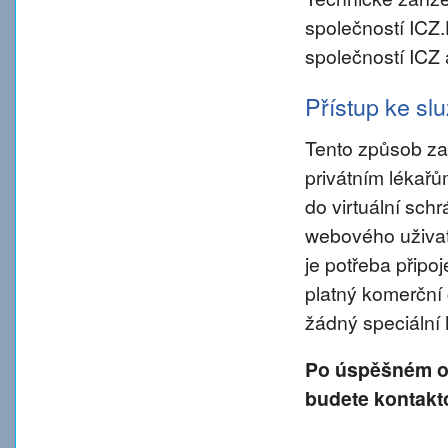
společností ICZ
společností ICZ 
Přístup ke s
Tento způsob za
privátním lékař
do virtuální sch
webového uživate
je potřeba připo
platný komerční 
žádný speciální
Po úspěšném od
budete kontakt