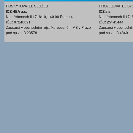
POSKYTOVATEL SLUŽEB
PROVOZOVATEL SY
ICZ.HEA a.s.
ICZ a.s.
Na hřebenech II 1718/10, 140 00 Praha 4
Na hřebenech II 171
IČO: 07240091
IČO: 25145444
Zapsaná v obchodním rejstříku vedeném MS v Praze
Zapsaná v obchodním
pod sp.zn. B 23578
pod sp.zn. B 4840