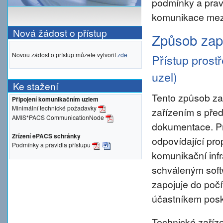
podmínky a prav
komunikace mezi
Nová žádost o přístup
Způsob zapo
Novou žádost o přístup můžete vytvořit
zde
Přístup prost
uzel)
Ke stažení
Tento způsob za
Připojení komunikačním uzlem
Minimální technické požadavky
zařízením s pře
AMIS*PACS CommunicationNode
dokumentace. Pro 
Zřízení ePACS schránky
odpovídající pro
Podmínky a pravidla přístupu
komunikační inf
schváleným sof
zapojuje do počí
účastníkem posky
Technické zaříze