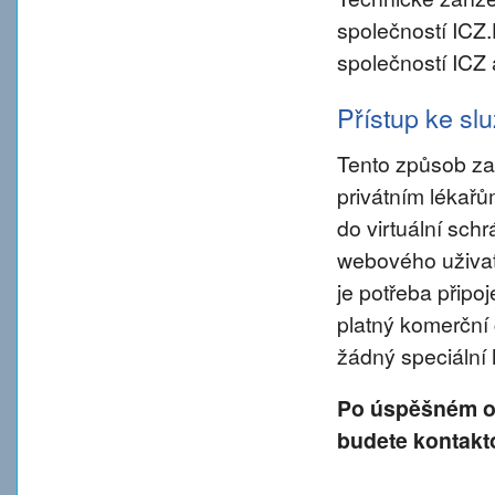
společností ICZ
společností ICZ 
Přístup ke s
Tento způsob za
privátním lékař
do virtuální sch
webového uživate
je potřeba připo
platný komerční 
žádný speciální
Po úspěšném od
budete kontakt