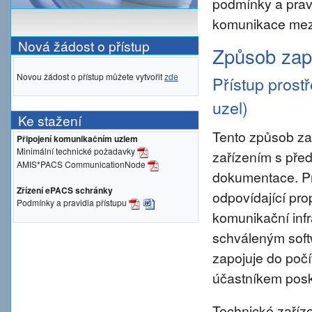
podmínky a prav
komunikace mezi
Nová žádost o přístup
Způsob zapo
Novou žádost o přístup můžete vytvořit
zde
Přístup prost
uzel)
Ke stažení
Tento způsob za
Připojení komunikačním uzlem
Minimální technické požadavky
zařízením s pře
AMIS*PACS CommunicationNode
dokumentace. Pro 
Zřízení ePACS schránky
odpovídající pro
Podmínky a pravidla přístupu
komunikační inf
schváleným sof
zapojuje do počí
účastníkem posky
Technické zaříze