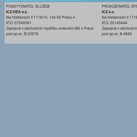
POSKYTOVATEL SLUŽEB
PROVOZOVATEL SY
ICZ.HEA a.s.
ICZ a.s.
Na hřebenech II 1718/10, 140 00 Praha 4
Na hřebenech II 171
IČO: 07240091
IČO: 25145444
Zapsaná v obchodním rejstříku vedeném MS v Praze
Zapsaná v obchodním
pod sp.zn. B 23578
pod sp.zn. B 4840