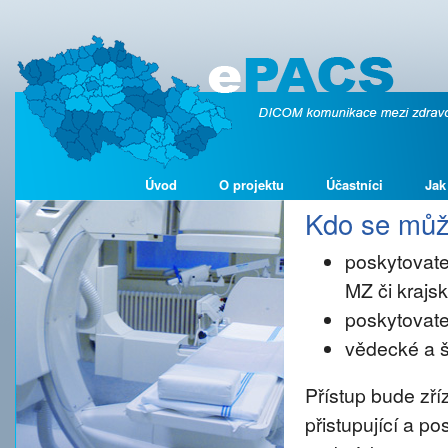
Úvod
O projektu
Účastníci
Jak
Kdo se může
poskytovate
MZ či kraj
poskytovate
vědecké a š
Přístup bude zř
přistupující a p