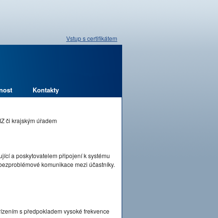
Vstup s certifikátem
nost
Kontakty
MZ či krajským úřadem
jící a poskytovatelem připojení k systému
a bezproblémové komunikace mezi účastníky.
řízením s předpokladem vysoké frekvence