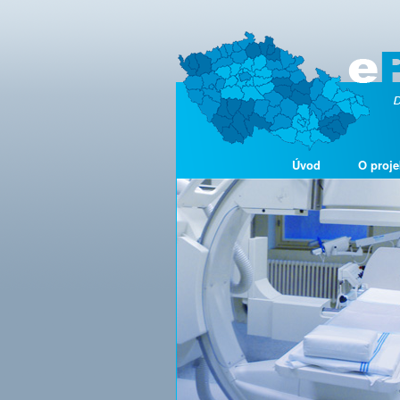
Úvod
O proje