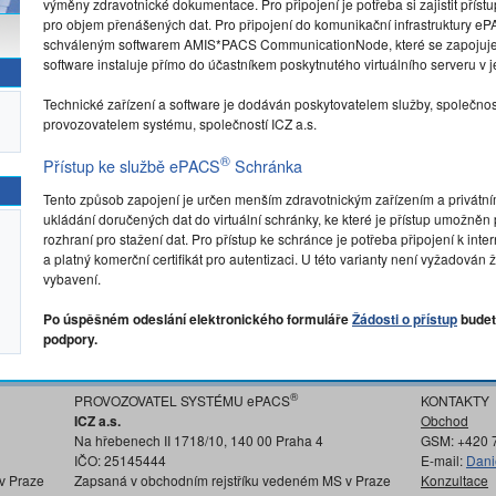
výměny zdravotnické dokumentace. Pro připojení je potřeba si zajistit přístu
pro objem přenášených dat. Pro připojení do komunikační infrastruktury e
schváleným softwarem AMIS*PACS CommunicationNode, které se zapojuje d
software instaluje přímo do účastníkem poskytnutého virtuálního serveru v je
Technické zařízení a software je dodáván poskytovatelem služby, společnos
provozovatelem systému, společností ICZ a.s.
®
Přístup ke službě ePACS
Schránka
Tento způsob zapojení je určen menším zdravotnickým zařízením a privátn
ukládání doručených dat do virtuální schránky, ke které je přístup umožně
rozhraní pro stažení dat. Pro přístup ke schránce je potřeba připojení k in
a platný komerční certifikát pro autentizaci. U této varianty není vyžadov
vybavení.
Po úspěšném odeslání elektronického formuláře
Žádosti o přístup
budet
podpory.
®
PROVOZOVATEL SYSTÉMU ePACS
KONTAKTY
ICZ a.s.
Obchod
Na hřebenech II 1718/10, 140 00 Praha 4
GSM: +420 
IČO: 25145444
E-mail:
Dani
v Praze
Zapsaná v obchodním rejstříku vedeném MS v Praze
Konzultace