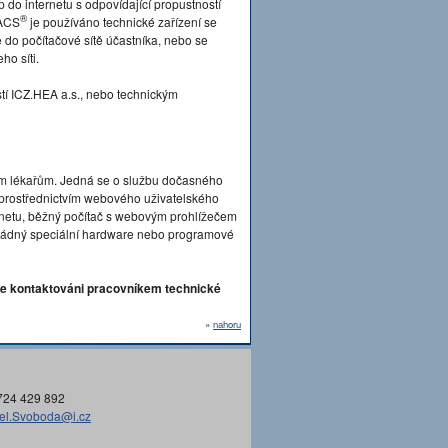
p do internetu s odpovídající propustností
®
PACS
je používáno technické zařízení se
o počítačové sítě účastníka, nebo se
ho síti.
tí ICZ.HEA a.s., nebo technickým
ím lékařům. Jedná se o službu dočasného
n prostřednictvím webového uživatelského
ternetu, běžný počítač s webovým prohlížečem
án žádný speciální hardware nebo programové
e kontaktováni pracovníkem technické
»
nahoru
724 429 892
el.Svoboda@i.cz