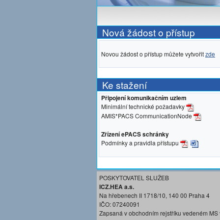
Nová žádost o přístup
Novou žádost o přístup můžete vytvořit
zde
Ke stažení
Připojení komunikačním uzlem
Minimální technické požadavky
AMIS*PACS CommunicationNode
Zřízení ePACS schránky
Podmínky a pravidla přístupu
POSKYTOVATEL SLUŽEB
ICZ.HEA a.s.
Na hřebenech II 1718/10, 140 00 Praha 4
IČO: 07240091
Zapsaná v obchodním rejstříku vedeném MS 