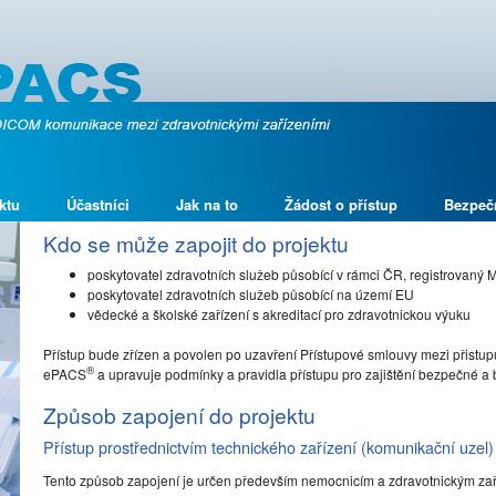
ktu
Účastníci
Jak na to
Žádost o přístup
Bezpeč
Kdo se může zapojit do projektu
poskytovatel zdravotních služeb působící v rámci ČR, registrovaný 
poskytovatel zdravotních služeb působící na území EU
vědecké a školské zařízení s akreditací pro zdravotnickou výuku
Přístup bude zřízen a povolen po uzavření Přístupové smlouvy mezi přistupu
®
ePACS
a upravuje podmínky a pravidla přístupu pro zajištění bezpečné 
Způsob zapojení do projektu
Přístup prostřednictvím technického zařízení (komunikační uzel)
Tento způsob zapojení je určen především nemocnicím a zdravotnickým za