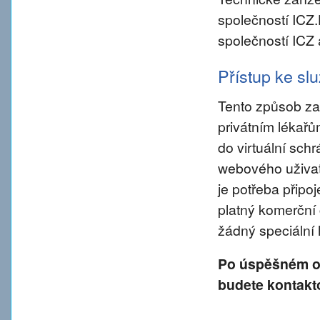
společností ICZ
společností ICZ 
Přístup ke s
Tento způsob za
privátním lékař
do virtuální sch
webového uživate
je potřeba připo
platný komerční 
žádný speciální
Po úspěšném od
budete kontakt