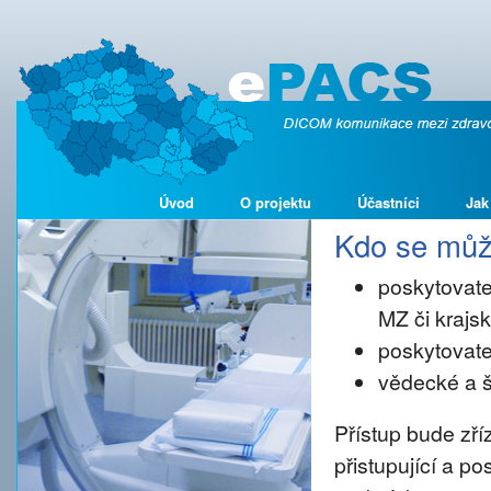
Úvod
O projektu
Účastníci
Jak
Kdo se může
poskytovate
MZ či kraj
poskytovate
vědecké a š
Přístup bude zř
přistupující a p