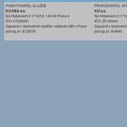
POSKYTOVATEL SLUŽEB
PROVOZOVATEL SY
ICZ.HEA a.s.
ICZ a.s.
Na hřebenech II 1718/10, 140 00 Praha 4
Na hřebenech II 171
IČO: 07240091
IČO: 25145444
Zapsaná v obchodním rejstříku vedeném MS v Praze
Zapsaná v obchodním
pod sp.zn. B 23578
pod sp.zn. B 4840