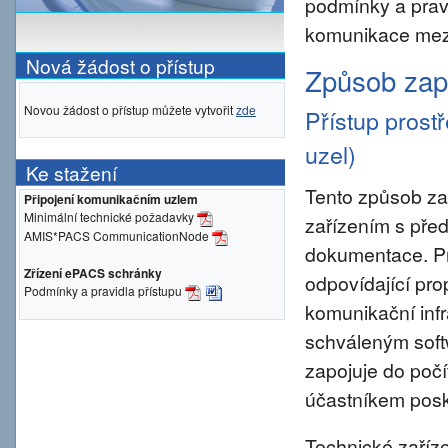
podmínky a prav
komunikace mezi
Nová žádost o přístup
Způsob zapo
Novou žádost o přístup můžete vytvořit
zde
Přístup prost
uzel)
Ke stažení
Tento způsob za
Připojení komunikačním uzlem
Minimální technické požadavky
zařízením s pře
AMIS*PACS CommunicationNode
dokumentace. Pro 
Zřízení ePACS schránky
odpovídající pro
Podmínky a pravidla přístupu
komunikační inf
schváleným sof
zapojuje do počí
účastníkem posky
Technické zaříze