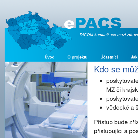
Úvod
O projektu
Účastníci
Jak
Kdo se může
poskytovate
MZ či kraj
poskytovate
vědecké a š
Přístup bude zř
přistupující a p