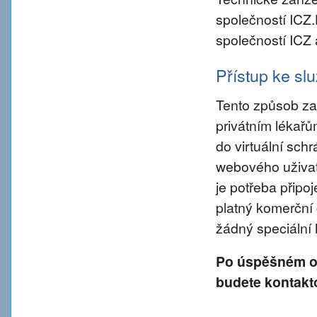
společností ICZ
společností ICZ 
Přístup ke s
Tento způsob za
privátním lékař
do virtuální sch
webového uživate
je potřeba připo
platný komerční 
žádný speciální
Po úspěšném od
budete kontakt