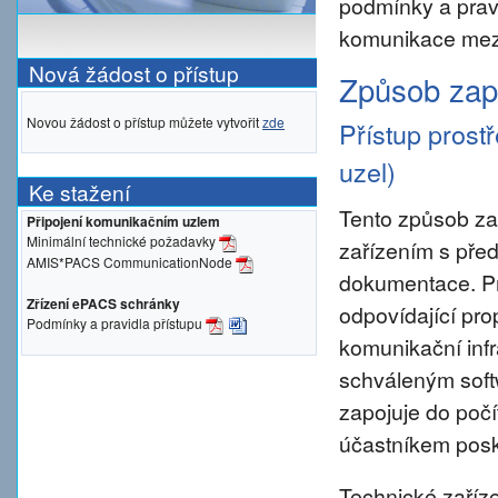
podmínky a prav
komunikace mezi
Nová žádost o přístup
Způsob zapo
Novou žádost o přístup můžete vytvořit
zde
Přístup prost
uzel)
Ke stažení
Tento způsob za
Připojení komunikačním uzlem
Minimální technické požadavky
zařízením s pře
AMIS*PACS CommunicationNode
dokumentace. Pro 
Zřízení ePACS schránky
odpovídající pro
Podmínky a pravidla přístupu
komunikační inf
schváleným sof
zapojuje do počí
účastníkem posky
Technické zaříze