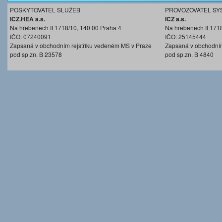
POSKYTOVATEL SLUŽEB
PROVOZOVATEL SY
ICZ.HEA a.s.
ICZ a.s.
Na hřebenech II 1718/10, 140 00 Praha 4
Na hřebenech II 171
IČO: 07240091
IČO: 25145444
Zapsaná v obchodním rejstříku vedeném MS v Praze
Zapsaná v obchodním
pod sp.zn. B 23578
pod sp.zn. B 4840