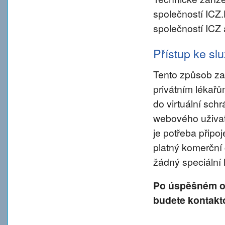
společností ICZ
společností ICZ 
Přístup ke s
Tento způsob za
privátním lékař
do virtuální sch
webového uživate
je potřeba připo
platný komerční 
žádný speciální
Po úspěšném od
budete kontakt