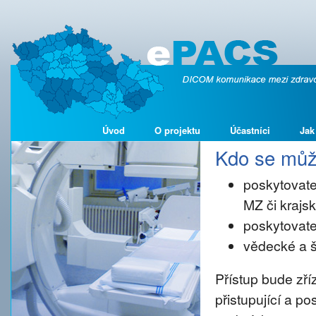
Úvod
O projektu
Účastníci
Jak
Kdo se může
poskytovate
MZ či kraj
poskytovate
vědecké a š
Přístup bude zř
přistupující a p