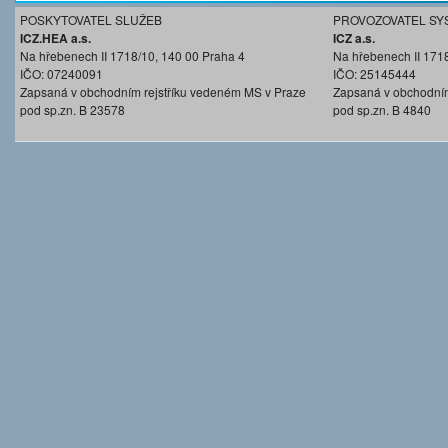
POSKYTOVATEL SLUŽEB
PROVOZOVATEL SY
ICZ.HEA a.s.
ICZ a.s.
Na hřebenech II 1718/10, 140 00 Praha 4
Na hřebenech II 171
IČO: 07240091
IČO: 25145444
Zapsaná v obchodním rejstříku vedeném MS v Praze
Zapsaná v obchodním
pod sp.zn. B 23578
pod sp.zn. B 4840