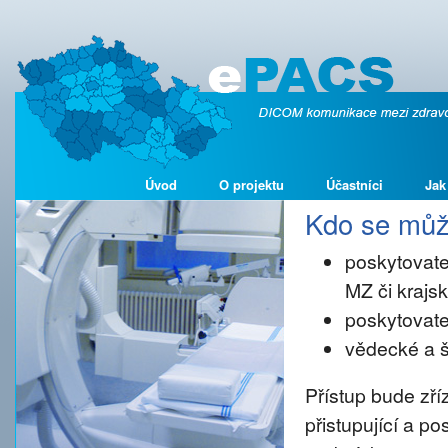
Úvod
O projektu
Účastníci
Jak
Kdo se může
poskytovate
MZ či kraj
poskytovate
vědecké a š
Přístup bude zř
přistupující a p