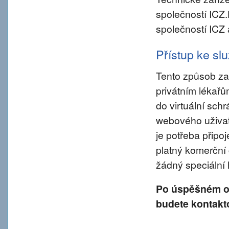
společností ICZ
společností ICZ 
Přístup ke s
Tento způsob za
privátním lékař
do virtuální sch
webového uživate
je potřeba připo
platný komerční 
žádný speciální
Po úspěšném od
budete kontakt