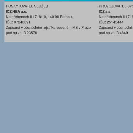
POSKYTOVATEL SLUŽEB
PROVOZOVATEL SY
ICZ.HEA a.s.
ICZ a.s.
Na hřebenech II 1718/10, 140 00 Praha 4
Na hřebenech II 171
IČO: 07240091
IČO: 25145444
Zapsaná v obchodním rejstříku vedeném MS v Praze
Zapsaná v obchodním
pod sp.zn. B 23578
pod sp.zn. B 4840