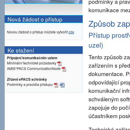
podmínky a prav
komunikace mezi
Nová žádost o přístup
Způsob zapo
Novou žádost o přístup můžete vytvořit
zde
Přístup prost
uzel)
Ke stažení
Tento způsob za
Připojení komunikačním uzlem
Minimální technické požadavky
zařízením s pře
AMIS*PACS CommunicationNode
dokumentace. Pro 
Zřízení ePACS schránky
odpovídající pro
Podmínky a pravidla přístupu
komunikační inf
schváleným sof
zapojuje do počí
účastníkem posky
Technické zaříze