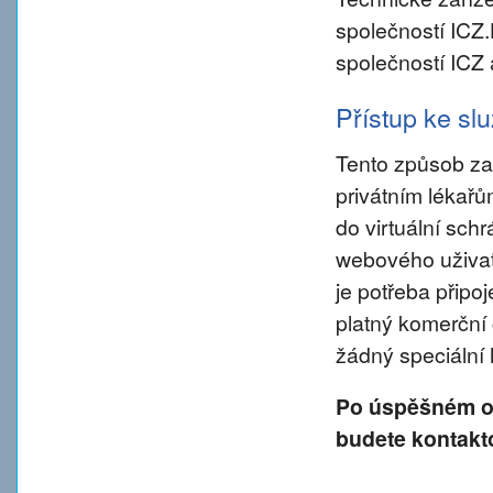
společností ICZ
společností ICZ 
Přístup ke s
Tento způsob za
privátním lékař
do virtuální sch
webového uživate
je potřeba připo
platný komerční 
žádný speciální
Po úspěšném od
budete kontakt