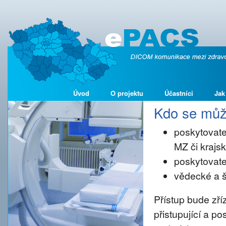
Úvod
O projektu
Účastníci
Jak
Kdo se může
poskytovate
MZ či kraj
poskytovate
vědecké a š
Přístup bude zř
přistupující a p