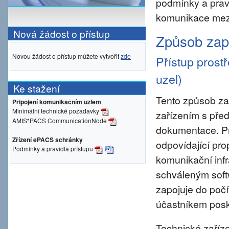
podmínky a prav
komunikace mezi
Nová žádost o přístup
Způsob zapo
Novou žádost o přístup můžete vytvořit
zde
Přístup prost
uzel)
Ke stažení
Tento způsob za
Připojení komunikačním uzlem
Minimální technické požadavky
zařízením s pře
AMIS*PACS CommunicationNode
dokumentace. Pro 
Zřízení ePACS schránky
odpovídající pro
Podmínky a pravidla přístupu
komunikační inf
schváleným sof
zapojuje do počí
účastníkem posky
Technické zaříze