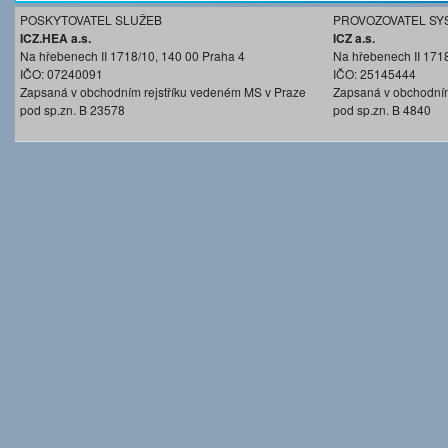
POSKYTOVATEL SLUŽEB
PROVOZOVATEL SY
ICZ.HEA a.s.
ICZ a.s.
Na hřebenech II 1718/10, 140 00 Praha 4
Na hřebenech II 171
IČO: 07240091
IČO: 25145444
Zapsaná v obchodním rejstříku vedeném MS v Praze
Zapsaná v obchodním
pod sp.zn. B 23578
pod sp.zn. B 4840