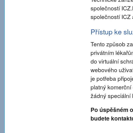
společností ICZ
společností ICZ 
Přístup ke s
Tento způsob za
privátním lékař
do virtuální sch
webového uživate
je potřeba připo
platný komerční 
žádný speciální
Po úspěšném od
budete kontakt