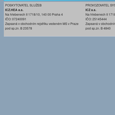
POSKYTOVATEL SLUŽEB
PROVOZOVATEL SY
ICZ.HEA a.s.
ICZ a.s.
Na hřebenech II 1718/10, 140 00 Praha 4
Na hřebenech II 171
IČO: 07240091
IČO: 25145444
Zapsaná v obchodním rejstříku vedeném MS v Praze
Zapsaná v obchodním
pod sp.zn. B 23578
pod sp.zn. B 4840