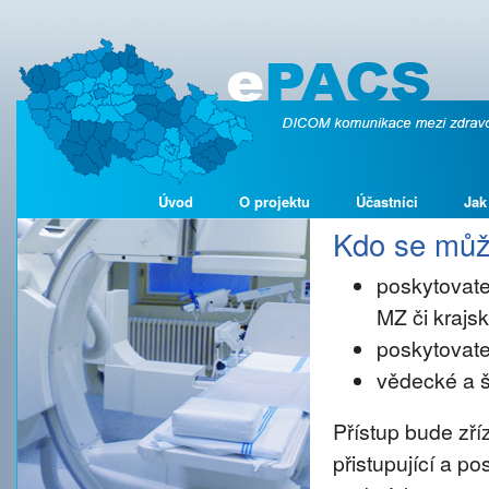
Úvod
O projektu
Účastníci
Jak
Kdo se může
poskytovate
MZ či kraj
poskytovate
vědecké a š
Přístup bude zř
přistupující a p