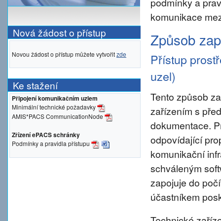
podmínky a prav
komunikace mezi
Nová žádost o přístup
Způsob zapo
Novou žádost o přístup můžete vytvořit
zde
Přístup prost
uzel)
Ke stažení
Tento způsob za
Připojení komunikačním uzlem
Minimální technické požadavky
zařízením s pře
AMIS*PACS CommunicationNode
dokumentace. Pro 
Zřízení ePACS schránky
odpovídající pro
Podmínky a pravidla přístupu
komunikační inf
schváleným sof
zapojuje do počí
účastníkem posky
Technické zaříze