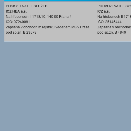
POSKYTOVATEL SLUŽEB
PROVOZOVATEL SY
ICZ.HEA a.s.
ICZ a.s.
Na hřebenech II 1718/10, 140 00 Praha 4
Na hřebenech II 171
IČO: 07240091
IČO: 25145444
Zapsaná v obchodním rejstříku vedeném MS v Praze
Zapsaná v obchodním
pod sp.zn. B 23578
pod sp.zn. B 4840