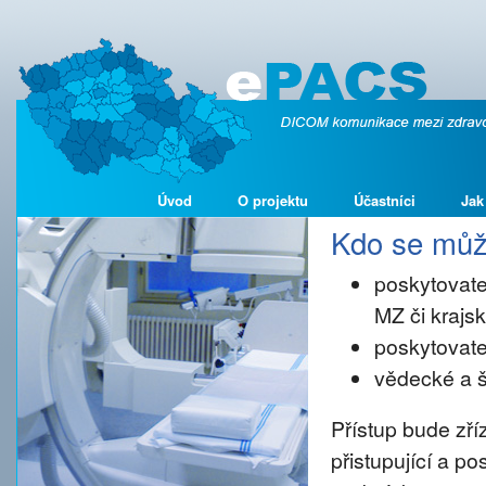
Úvod
O projektu
Účastníci
Jak
Kdo se může
poskytovate
MZ či kraj
poskytovate
vědecké a š
Přístup bude zř
přistupující a p