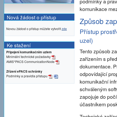
podmínky a prav
komunikace mezi
Nová žádost o přístup
Způsob zapo
Novou žádost o přístup můžete vytvořit
zde
Přístup prost
uzel)
Ke stažení
Tento způsob za
Připojení komunikačním uzlem
Minimální technické požadavky
zařízením s pře
AMIS*PACS CommunicationNode
dokumentace. Pro 
Zřízení ePACS schránky
odpovídající pro
Podmínky a pravidla přístupu
komunikační inf
schváleným sof
zapojuje do počí
účastníkem posky
Technické zaříze