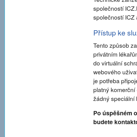
společností ICZ
společností ICZ 
Přístup ke s
Tento způsob za
privátním lékař
do virtuální sch
webového uživate
je potřeba připo
platný komerční 
žádný speciální
Po úspěšném od
budete kontakt