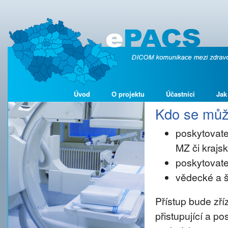
Úvod
O projektu
Účastníci
Jak
Kdo se může
poskytovate
MZ či kraj
poskytovate
vědecké a š
Přístup bude zř
přistupující a p