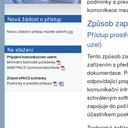
podmínky a prav
komunikace mezi
Nová žádost o přístup
Způsob zapo
Novou žádost o přístup můžete vytvořit
zde
Přístup prost
uzel)
Ke stažení
Tento způsob za
Připojení komunikačním uzlem
Minimální technické požadavky
zařízením s pře
AMIS*PACS CommunicationNode
dokumentace. Pro 
Zřízení ePACS schránky
odpovídající pro
Podmínky a pravidla přístupu
komunikační inf
schváleným sof
zapojuje do počí
účastníkem posky
Technické zaříze