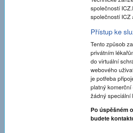
společností ICZ
společností ICZ 
Přístup ke s
Tento způsob za
privátním lékař
do virtuální sch
webového uživate
je potřeba připo
platný komerční 
žádný speciální
Po úspěšném od
budete kontakt