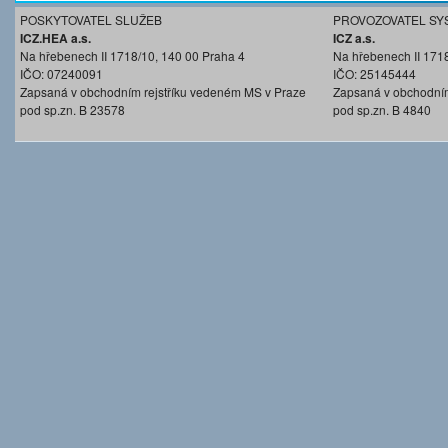
POSKYTOVATEL SLUŽEB
PROVOZOVATEL SY
ICZ.HEA a.s.
ICZ a.s.
Na hřebenech II 1718/10, 140 00 Praha 4
Na hřebenech II 171
IČO: 07240091
IČO: 25145444
Zapsaná v obchodním rejstříku vedeném MS v Praze
Zapsaná v obchodním
pod sp.zn. B 23578
pod sp.zn. B 4840