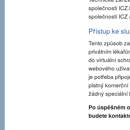
společností ICZ
společností ICZ 
Přístup ke s
Tento způsob za
privátním lékař
do virtuální sch
webového uživate
je potřeba připo
platný komerční 
žádný speciální
Po úspěšném od
budete kontakt