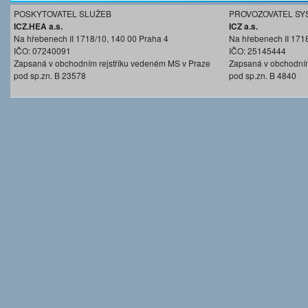
POSKYTOVATEL SLUŽEB
PROVOZOVATEL SY
ICZ.HEA a.s.
ICZ a.s.
Na hřebenech II 1718/10, 140 00 Praha 4
Na hřebenech II 171
IČO: 07240091
IČO: 25145444
Zapsaná v obchodním rejstříku vedeném MS v Praze
Zapsaná v obchodním
pod sp.zn. B 23578
pod sp.zn. B 4840