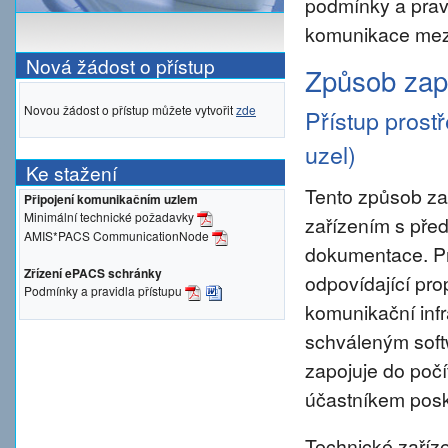
podmínky a prav
komunikace mezi
Nová žádost o přístup
Způsob zapo
Novou žádost o přístup můžete vytvořit
zde
Přístup prost
uzel)
Ke stažení
Tento způsob za
Připojení komunikačním uzlem
Minimální technické požadavky
zařízením s pře
AMIS*PACS CommunicationNode
dokumentace. Pro 
Zřízení ePACS schránky
odpovídající pro
Podmínky a pravidla přístupu
komunikační inf
schváleným sof
zapojuje do počí
účastníkem posky
Technické zaříze