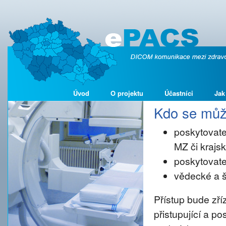
Úvod
O projektu
Účastníci
Jak
Kdo se může
poskytovate
MZ či kraj
poskytovate
vědecké a š
Přístup bude zř
přistupující a p