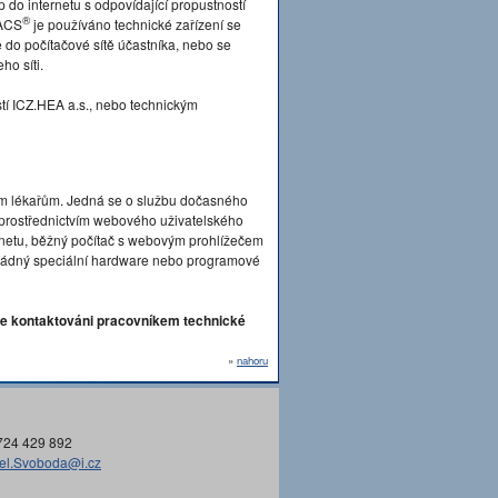
p do internetu s odpovídající propustností
®
PACS
je používáno technické zařízení se
o počítačové sítě účastníka, nebo se
ho síti.
tí ICZ.HEA a.s., nebo technickým
ím lékařům. Jedná se o službu dočasného
n prostřednictvím webového uživatelského
ternetu, běžný počítač s webovým prohlížečem
án žádný speciální hardware nebo programové
e kontaktováni pracovníkem technické
»
nahoru
724 429 892
el.Svoboda@i.cz