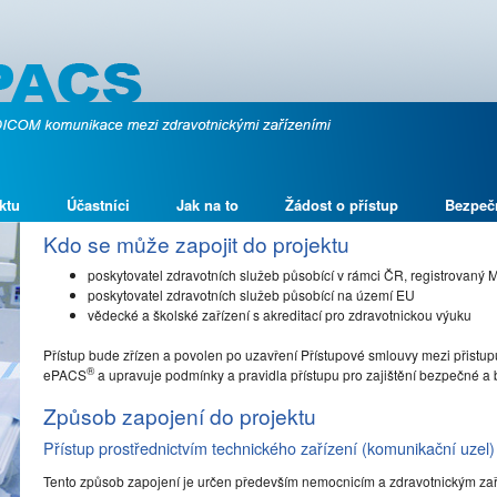
ktu
Účastníci
Jak na to
Žádost o přístup
Bezpeč
Kdo se může zapojit do projektu
poskytovatel zdravotních služeb působící v rámci ČR, registrovaný 
poskytovatel zdravotních služeb působící na území EU
vědecké a školské zařízení s akreditací pro zdravotnickou výuku
Přístup bude zřízen a povolen po uzavření Přístupové smlouvy mezi přistupu
®
ePACS
a upravuje podmínky a pravidla přístupu pro zajištění bezpečné 
Způsob zapojení do projektu
Přístup prostřednictvím technického zařízení (komunikační uzel)
Tento způsob zapojení je určen především nemocnicím a zdravotnickým za