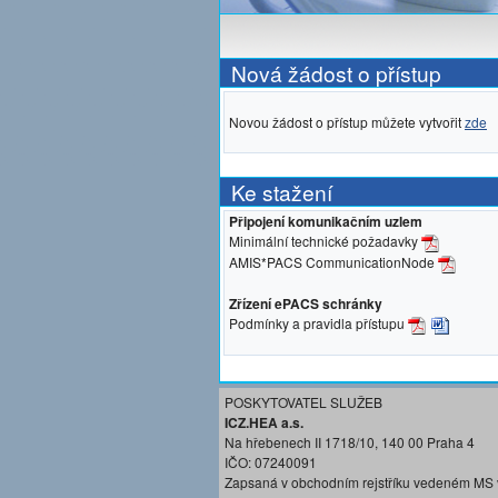
Nová žádost o přístup
Novou žádost o přístup můžete vytvořit
zde
Ke stažení
Připojení komunikačním uzlem
Minimální technické požadavky
AMIS*PACS CommunicationNode
Zřízení ePACS schránky
Podmínky a pravidla přístupu
POSKYTOVATEL SLUŽEB
ICZ.HEA a.s.
Na hřebenech II 1718/10, 140 00 Praha 4
IČO: 07240091
Zapsaná v obchodním rejstříku vedeném MS 