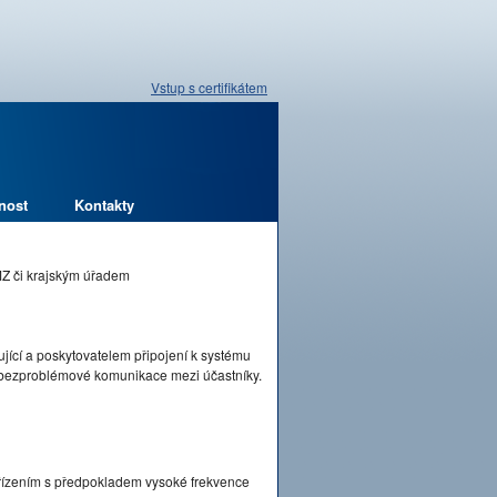
Vstup s certifikátem
nost
Kontakty
MZ či krajským úřadem
jící a poskytovatelem připojení k systému
a bezproblémové komunikace mezi účastníky.
řízením s předpokladem vysoké frekvence