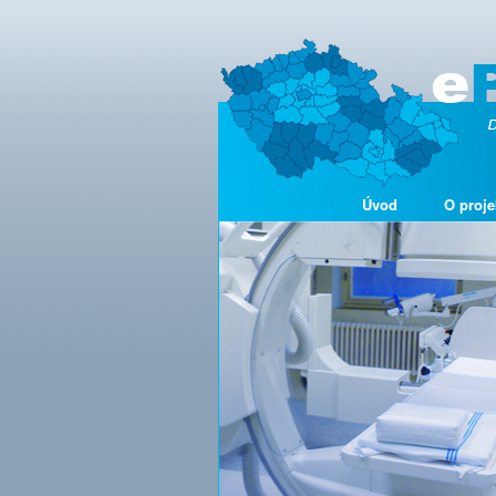
Úvod
O proje