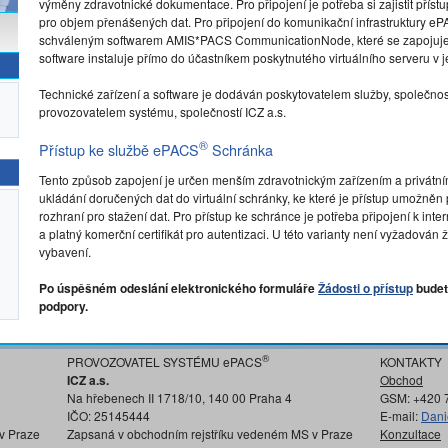
výměny zdravotnické dokumentace. Pro připojení je potřeba si zajistit přístu
pro objem přenášených dat. Pro připojení do komunikační infrastruktury e
schváleným softwarem AMIS*PACS CommunicationNode, které se zapojuje d
software instaluje přímo do účastníkem poskytnutého virtuálního serveru v je
Technické zařízení a software je dodáván poskytovatelem služby, společnos
provozovatelem systému, společností ICZ a.s.
®
Přístup ke službě ePACS
Schránka
Tento způsob zapojení je určen menším zdravotnickým zařízením a privátn
ukládání doručených dat do virtuální schránky, ke které je přístup umožně
rozhraní pro stažení dat. Pro přístup ke schránce je potřeba připojení k in
a platný komerční certifikát pro autentizaci. U této varianty není vyžadov
vybavení.
Po úspěšném odeslání elektronického formuláře
Žádosti o přístup
budet
podpory.
®
PROVOZOVATEL SYSTÉMU ePACS
KONTAKTY
ICZ a.s.
Obchod
Na hřebenech II 1718/10, 140 00 Praha 4
GSM: +420 
IČO: 25145444
E-mail:
Dani
v Praze
Zapsaná v obchodním rejstříku vedeném MS v Praze
Konzultace