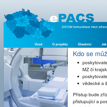
Úvod
O projektu
Účastníci
Jak
Kdo se může
poskytovate
MZ či kraj
poskytovate
vědecké a š
Přístup bude zř
přistupující a p