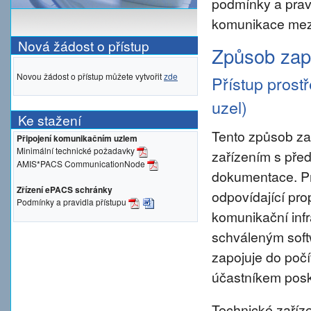
podmínky a prav
komunikace mezi
Nová žádost o přístup
Způsob zapo
Novou žádost o přístup můžete vytvořit
zde
Přístup prost
uzel)
Ke stažení
Tento způsob za
Připojení komunikačním uzlem
Minimální technické požadavky
zařízením s pře
AMIS*PACS CommunicationNode
dokumentace. Pro 
Zřízení ePACS schránky
odpovídající pro
Podmínky a pravidla přístupu
komunikační inf
schváleným sof
zapojuje do počí
účastníkem posky
Technické zaříze