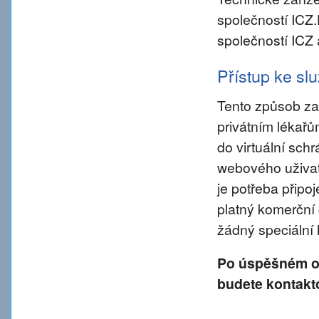
společností ICZ
společností ICZ 
Přístup ke s
Tento způsob za
privátním lékař
do virtuální sch
webového uživate
je potřeba připo
platný komerční 
žádný speciální
Po úspěšném od
budete kontakt