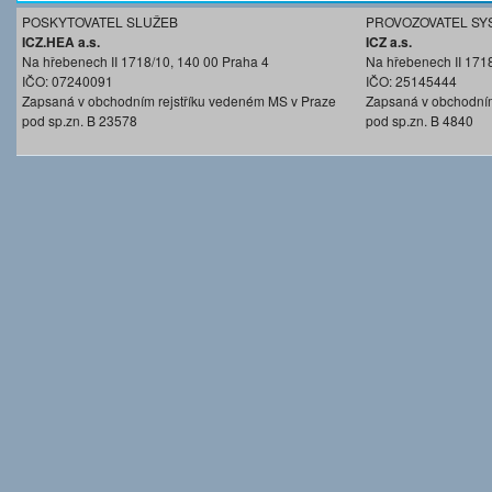
POSKYTOVATEL SLUŽEB
PROVOZOVATEL SY
ICZ.HEA a.s.
ICZ a.s.
Na hřebenech II 1718/10, 140 00 Praha 4
Na hřebenech II 171
IČO: 07240091
IČO: 25145444
Zapsaná v obchodním rejstříku vedeném MS v Praze
Zapsaná v obchodním
pod sp.zn. B 23578
pod sp.zn. B 4840