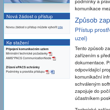
podmínky a prav
komunikace mezi
Nová žádost o přístup
Způsob zapo
Novou žádost o přístup můžete vytvořit
zde
Přístup prost
uzel)
Ke stažení
Tento způsob za
Připojení komunikačním uzlem
Minimální technické požadavky
zařízením s pře
AMIS*PACS CommunicationNode
dokumentace. Pro 
Zřízení ePACS schránky
odpovídající pro
Podmínky a pravidla přístupu
komunikační inf
schváleným sof
zapojuje do počí
účastníkem posky
Technické zaříze