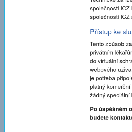
společností ICZ
společností ICZ 
Přístup ke s
Tento způsob za
privátním lékař
do virtuální sch
webového uživate
je potřeba připo
platný komerční 
žádný speciální
Po úspěšném od
budete kontakt