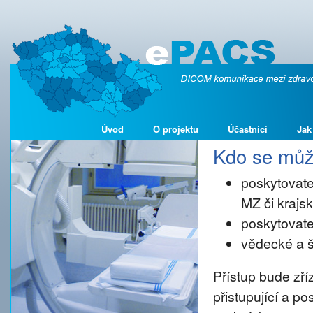
Úvod
O projektu
Účastníci
Jak
Kdo se může
poskytovate
MZ či kraj
poskytovate
vědecké a š
Přístup bude zř
přistupující a p