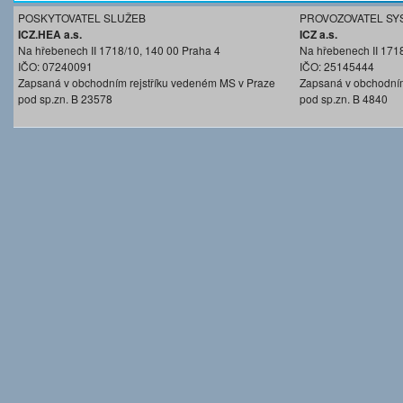
POSKYTOVATEL SLUŽEB
PROVOZOVATEL SY
ICZ.HEA a.s.
ICZ a.s.
Na hřebenech II 1718/10, 140 00 Praha 4
Na hřebenech II 171
IČO: 07240091
IČO: 25145444
Zapsaná v obchodním rejstříku vedeném MS v Praze
Zapsaná v obchodním
pod sp.zn. B 23578
pod sp.zn. B 4840