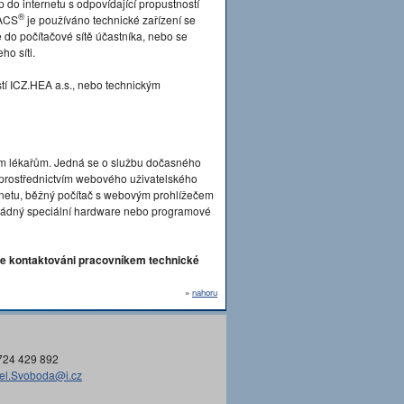
p do internetu s odpovídající propustností
®
PACS
je používáno technické zařízení se
o počítačové sítě účastníka, nebo se
ho síti.
tí ICZ.HEA a.s., nebo technickým
ím lékařům. Jedná se o službu dočasného
n prostřednictvím webového uživatelského
ternetu, běžný počítač s webovým prohlížečem
án žádný speciální hardware nebo programové
e kontaktováni pracovníkem technické
»
nahoru
724 429 892
el.Svoboda@i.cz