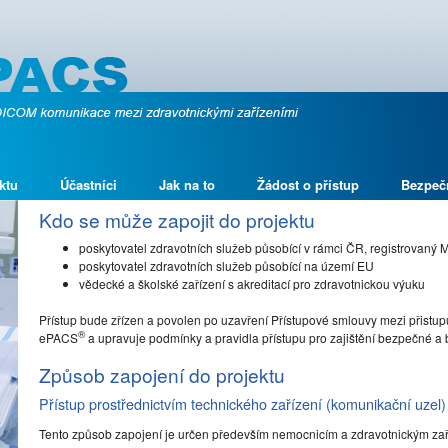
ktu
Účastníci
Jak na to
Žádost o přístup
Bezpeč
Kdo se může zapojit do projektu
poskytovatel zdravotních služeb působící v rámci ČR, registrovaný 
poskytovatel zdravotních služeb působící na území EU
vědecké a školské zařízení s akreditací pro zdravotnickou výuku
Přístup bude zřízen a povolen po uzavření Přístupové smlouvy mezi přistupu
®
ePACS
a upravuje podmínky a pravidla přístupu pro zajištění bezpečné 
Způsob zapojení do projektu
Přístup prostřednictvím technického zařízení (komunikační uzel)
Tento způsob zapojení je určen především nemocnicím a zdravotnickým za