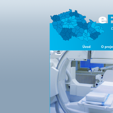
Úvod
O proje