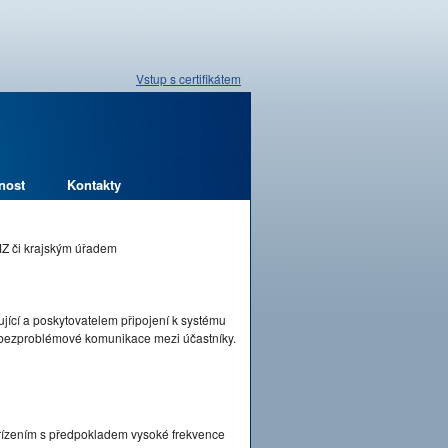
Vstup s certifikátem
nost
Kontakty
MZ či krajským úřadem
jící a poskytovatelem připojení k systému
a bezproblémové komunikace mezi účastníky.
řízením s předpokladem vysoké frekvence