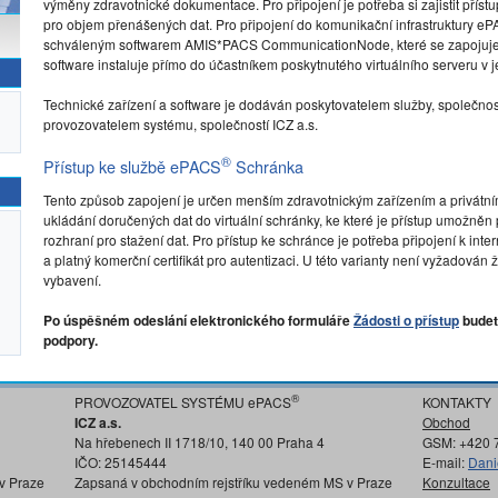
výměny zdravotnické dokumentace. Pro připojení je potřeba si zajistit přístu
pro objem přenášených dat. Pro připojení do komunikační infrastruktury e
schváleným softwarem AMIS*PACS CommunicationNode, které se zapojuje d
software instaluje přímo do účastníkem poskytnutého virtuálního serveru v je
Technické zařízení a software je dodáván poskytovatelem služby, společnos
provozovatelem systému, společností ICZ a.s.
®
Přístup ke službě ePACS
Schránka
Tento způsob zapojení je určen menším zdravotnickým zařízením a privátn
ukládání doručených dat do virtuální schránky, ke které je přístup umožně
rozhraní pro stažení dat. Pro přístup ke schránce je potřeba připojení k in
a platný komerční certifikát pro autentizaci. U této varianty není vyžadov
vybavení.
Po úspěšném odeslání elektronického formuláře
Žádosti o přístup
budet
podpory.
®
PROVOZOVATEL SYSTÉMU ePACS
KONTAKTY
ICZ a.s.
Obchod
Na hřebenech II 1718/10, 140 00 Praha 4
GSM: +420 
IČO: 25145444
E-mail:
Dani
v Praze
Zapsaná v obchodním rejstříku vedeném MS v Praze
Konzultace