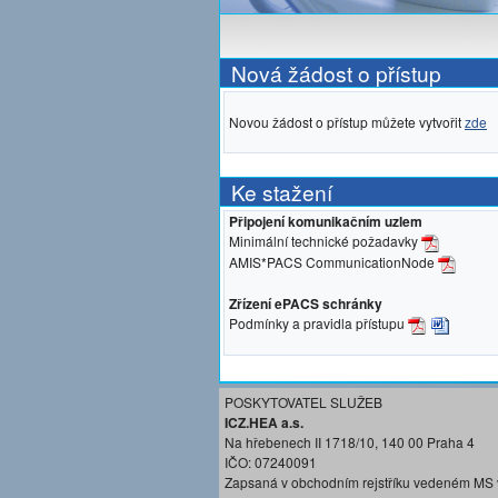
Nová žádost o přístup
Novou žádost o přístup můžete vytvořit
zde
Ke stažení
Připojení komunikačním uzlem
Minimální technické požadavky
AMIS*PACS CommunicationNode
Zřízení ePACS schránky
Podmínky a pravidla přístupu
POSKYTOVATEL SLUŽEB
ICZ.HEA a.s.
Na hřebenech II 1718/10, 140 00 Praha 4
IČO: 07240091
Zapsaná v obchodním rejstříku vedeném MS 