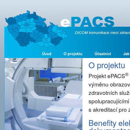
Úvod
O projektu
Účastníci
Jak
O projektu
®
Projekt ePACS
výměnu obrazové
zdravotních služ
spolupracujícími
s akreditací pro
Benefity el