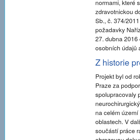
normami, které s
zdravotnickou d
Sb., č. 374/2011
požadavky Naříz
27. dubna 2016 
osobních údajů 
Z historie p
Projekt byl od 
Praze za podpory
spolupracovaly 
neurochirurgický
na celém území 
oblastech. V da
součástí práce ra
obrazovou dokum