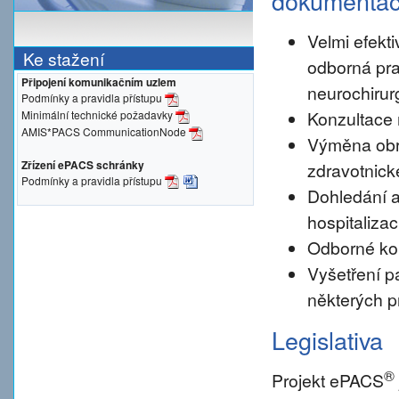
dokumenta
Velmi efekti
Ke stažení
odborná pra
Připojení komunikačním uzlem
neurochirur
Podmínky a pravidla přístupu
Konzultace 
Minimální technické požadavky
AMIS*PACS CommunicationNode
Výměna obr
Zřízení ePACS schránky
zdravotnické
Podmínky a pravidla přístupu
Dohledání a
hospitalizac
Odborné konz
Vyšetření pa
některých p
Legislativa
®
Projekt ePACS