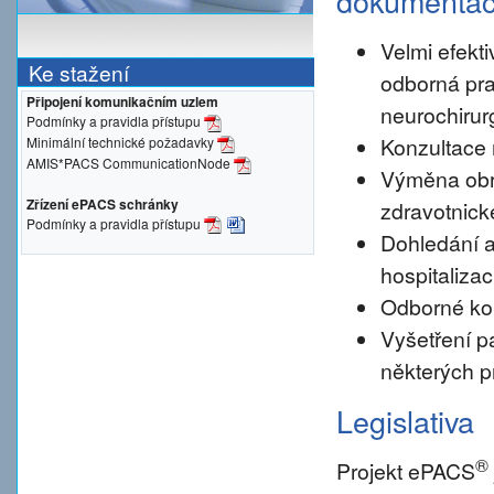
dokumenta
Velmi efekti
Ke stažení
odborná pra
Připojení komunikačním uzlem
neurochirur
Podmínky a pravidla přístupu
Konzultace 
Minimální technické požadavky
AMIS*PACS CommunicationNode
Výměna obr
Zřízení ePACS schránky
zdravotnické
Podmínky a pravidla přístupu
Dohledání a
hospitalizac
Odborné konz
Vyšetření pa
některých p
Legislativa
®
Projekt ePACS