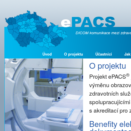
Úvod
O projektu
Účastníci
Jak
O projektu
®
Projekt ePACS
výměnu obrazové
zdravotních služ
spolupracujícími
s akreditací pro
Benefity el