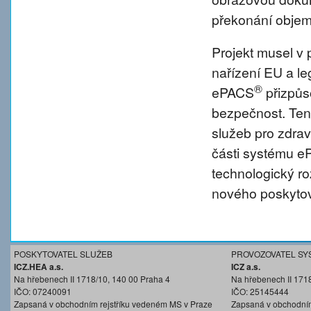
překonání objem
Projekt musel v 
nařízení EU a l
®
ePACS
přizpůs
bezpečnost. Tent
služeb pro zdravo
části systému 
technologický r
nového poskytov
POSKYTOVATEL SLUŽEB
PROVOZOVATEL SY
ICZ.HEA a.s.
ICZ a.s.
Na hřebenech II 1718/10, 140 00 Praha 4
Na hřebenech II 171
IČO: 07240091
IČO: 25145444
Zapsaná v obchodním rejstříku vedeném MS v Praze
Zapsaná v obchodním