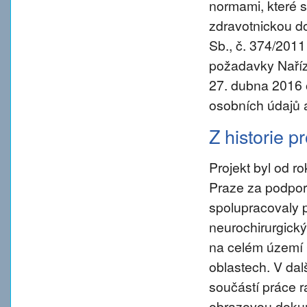
normami, které s
zdravotnickou d
Sb., č. 374/2011
požadavky Naříz
27. dubna 2016 
osobních údajů 
Z historie p
Projekt byl od 
Praze za podpory
spolupracovaly 
neurochirurgický
na celém území 
oblastech. V da
součástí práce ra
obrazovou dokum