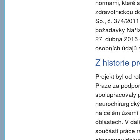
normami, které s
zdravotnickou d
Sb., č. 374/2011
požadavky Naříz
27. dubna 2016 
osobních údajů 
Z historie p
Projekt byl od 
Praze za podpory
spolupracovaly 
neurochirurgický
na celém území 
oblastech. V da
součástí práce ra
obrazovou dokum