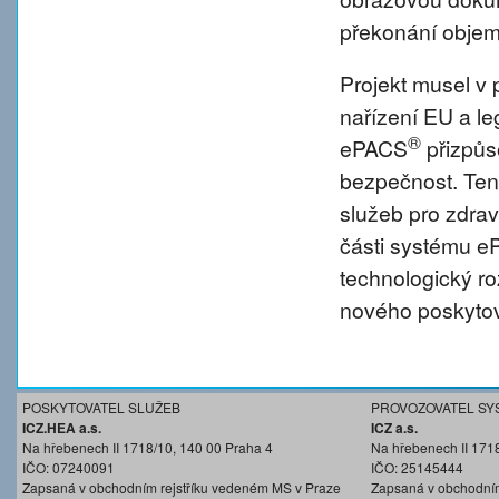
překonání objem
Projekt musel v 
nařízení EU a l
®
ePACS
přizpůs
bezpečnost. Tent
služeb pro zdravo
části systému 
technologický r
nového poskytov
POSKYTOVATEL SLUŽEB
PROVOZOVATEL SY
ICZ.HEA a.s.
ICZ a.s.
Na hřebenech II 1718/10, 140 00 Praha 4
Na hřebenech II 171
IČO: 07240091
IČO: 25145444
Zapsaná v obchodním rejstříku vedeném MS v Praze
Zapsaná v obchodním