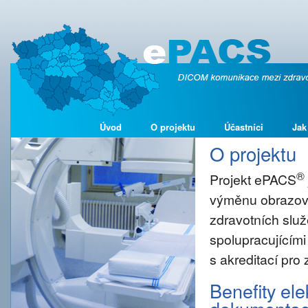
Úvod
O projektu
Účastníci
Jak
O projektu
®
Projekt ePACS
výměnu obrazové
zdravotních služ
spolupracujícími
s akreditací pro
Benefity el