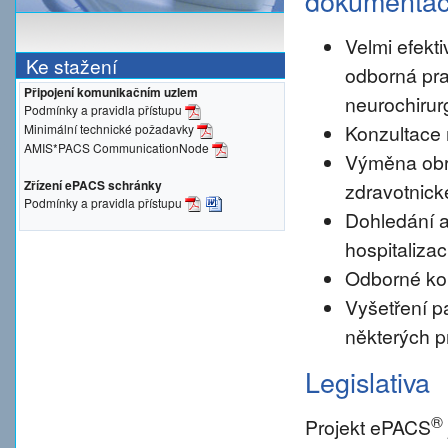
dokumenta
Velmi efekti
Ke stažení
odborná pra
Připojení komunikačním uzlem
neurochirur
Podmínky a pravidla přístupu
Konzultace 
Minimální technické požadavky
AMIS*PACS CommunicationNode
Výměna obr
Zřízení ePACS schránky
zdravotnické
Podmínky a pravidla přístupu
Dohledání a
hospitalizac
Odborné konz
Vyšetření pa
některých p
Legislativa
®
Projekt ePACS