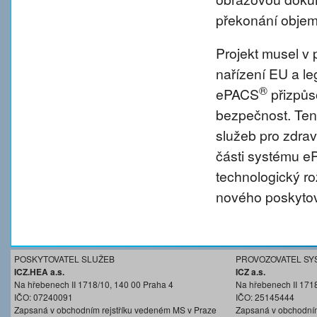
překonání objem
Projekt musel v 
nařízení EU a l
®
ePACS
přizpůs
bezpečnost. Tent
služeb pro zdravo
části systému 
technologický r
nového poskytov
POSKYTOVATEL SLUŽEB
PROVOZOVATEL SY
ICZ.HEA a.s.
ICZ a.s.
Na hřebenech II 1718/10, 140 00 Praha 4
Na hřebenech II 171
IČO: 07240091
IČO: 25145444
Zapsaná v obchodním rejstříku vedeném MS v Praze
Zapsaná v obchodním