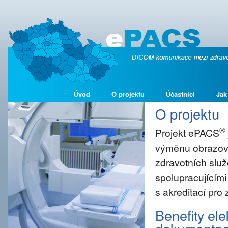
Úvod
O projektu
Účastníci
Jak
O projektu
®
Projekt ePACS
výměnu obrazové
zdravotních služ
spolupracujícími
s akreditací pro
Benefity el