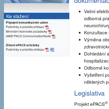
dokumenta
Velmi efekti
Ke stažení
odborná pra
Připojení komunikačním uzlem
neurochirur
Podmínky a pravidla přístupu
Konzultace 
Minimální technické požadavky
AMIS*PACS CommunicationNode
Výměna obr
Zřízení ePACS schránky
zdravotnické
Podmínky a pravidla přístupu
Dohledání a
hospitalizac
Odborné konz
Vyšetření pa
některých p
Legislativa
®
Projekt ePACS