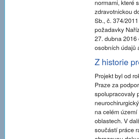
normami, které s
zdravotnickou d
Sb., č. 374/2011
požadavky Naříz
27. dubna 2016 
osobních údajů 
Z historie p
Projekt byl od 
Praze za podpory
spolupracovaly 
neurochirurgický
na celém území 
oblastech. V da
součástí práce ra
obrazovou dokum