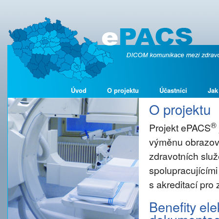
Úvod
O projektu
Účastníci
Jak
O projektu
®
Projekt ePACS
výměnu obrazové
zdravotních služ
spolupracujícími
s akreditací pro
Benefity el