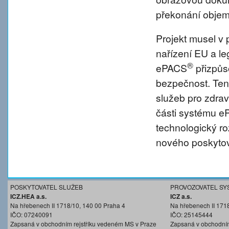
překonání objem
Projekt musel v 
nařízení EU a l
®
ePACS
přizpůs
bezpečnost. Tent
služeb pro zdravo
části systému 
technologický r
nového poskytov
POSKYTOVATEL SLUŽEB
PROVOZOVATEL SY
ICZ.HEA a.s.
ICZ a.s.
Na hřebenech II 1718/10, 140 00 Praha 4
Na hřebenech II 171
IČO: 07240091
IČO: 25145444
Zapsaná v obchodním rejstříku vedeném MS v Praze
Zapsaná v obchodním