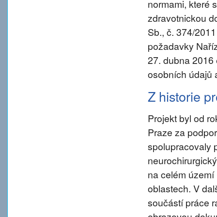
normami, které s
zdravotnickou d
Sb., č. 374/2011
požadavky Naříz
27. dubna 2016 
osobních údajů 
Z historie p
Projekt byl od 
Praze za podpory
spolupracovaly 
neurochirurgický
na celém území 
oblastech. V da
součástí práce ra
obrazovou dokum