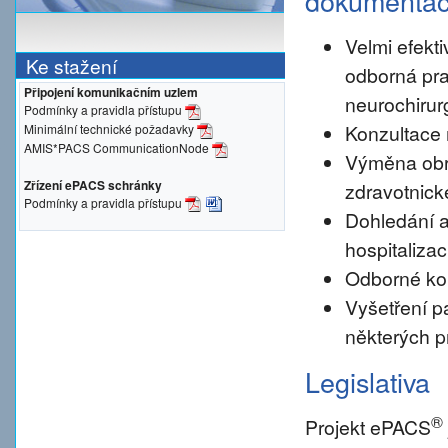
dokumenta
Velmi efekti
Ke stažení
odborná pra
Připojení komunikačním uzlem
neurochirur
Podmínky a pravidla přístupu
Konzultace 
Minimální technické požadavky
AMIS*PACS CommunicationNode
Výměna obr
Zřízení ePACS schránky
zdravotnické
Podmínky a pravidla přístupu
Dohledání a
hospitalizac
Odborné konz
Vyšetření pa
některých p
Legislativa
®
Projekt ePACS