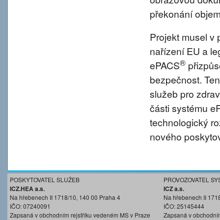
překonání objem
Projekt musel v 
nařízení EU a l
®
ePACS
přizpůs
bezpečnost. Tent
služeb pro zdravo
části systému 
technologický r
nového poskytov
POSKYTOVATEL SLUŽEB
PROVOZOVATEL SY
ICZ.HEA a.s.
ICZ a.s.
Na hřebenech II 1718/10, 140 00 Praha 4
Na hřebenech II 171
IČO: 07240091
IČO: 25145444
Zapsaná v obchodním rejstříku vedeném MS v Praze
Zapsaná v obchodním