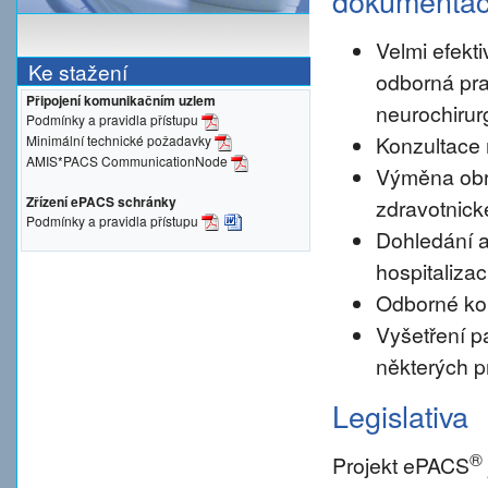
dokumenta
Velmi efekti
Ke stažení
odborná pra
Připojení komunikačním uzlem
neurochirur
Podmínky a pravidla přístupu
Konzultace 
Minimální technické požadavky
AMIS*PACS CommunicationNode
Výměna obr
Zřízení ePACS schránky
zdravotnické
Podmínky a pravidla přístupu
Dohledání a
hospitalizac
Odborné konz
Vyšetření pa
některých p
Legislativa
®
Projekt ePACS