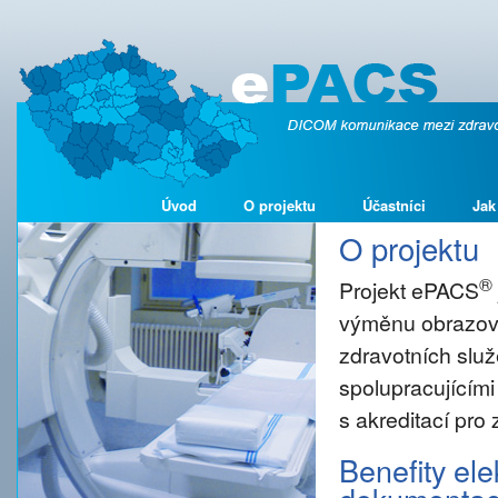
Úvod
O projektu
Účastníci
Jak
O projektu
®
Projekt ePACS
výměnu obrazové
zdravotních služ
spolupracujícími
s akreditací pro
Benefity el