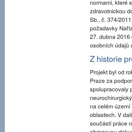
normami, které s
zdravotnickou d
Sb., č. 374/2011
požadavky Naříz
27. dubna 2016 
osobních údajů 
Z historie p
Projekt byl od 
Praze za podpory
spolupracovaly 
neurochirurgický
na celém území 
oblastech. V da
součástí práce ra
obrazovou dokum