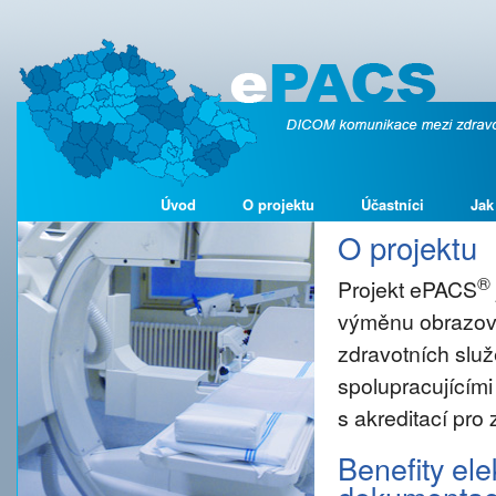
Úvod
O projektu
Účastníci
Jak
O projektu
®
Projekt ePACS
výměnu obrazové
zdravotních služ
spolupracujícími
s akreditací pro
Benefity el