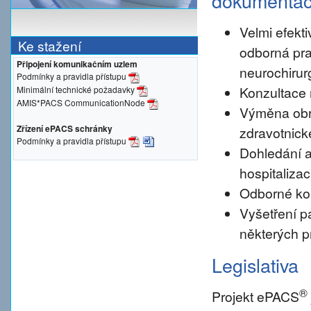
dokumenta
Velmi efekti
Ke stažení
odborná pra
Připojení komunikačním uzlem
neurochirur
Podmínky a pravidla přístupu
Konzultace 
Minimální technické požadavky
AMIS*PACS CommunicationNode
Výměna obr
Zřízení ePACS schránky
zdravotnické
Podmínky a pravidla přístupu
Dohledání a
hospitalizac
Odborné konz
Vyšetření pa
některých p
Legislativa
®
Projekt ePACS