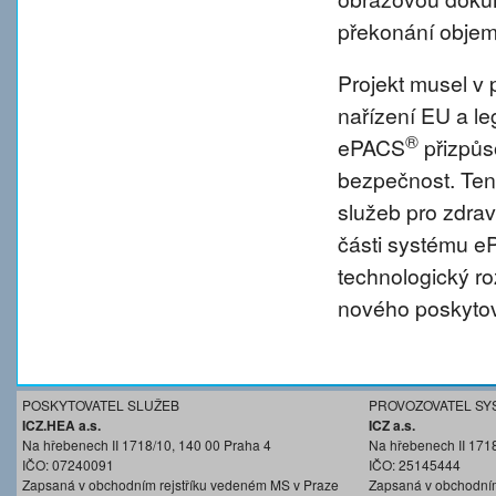
překonání objem
Projekt musel v 
nařízení EU a l
®
ePACS
přizpůs
bezpečnost. Tent
služeb pro zdravo
části systému 
technologický r
nového poskytov
POSKYTOVATEL SLUŽEB
PROVOZOVATEL SY
ICZ.HEA a.s.
ICZ a.s.
Na hřebenech II 1718/10, 140 00 Praha 4
Na hřebenech II 171
IČO: 07240091
IČO: 25145444
Zapsaná v obchodním rejstříku vedeném MS v Praze
Zapsaná v obchodním