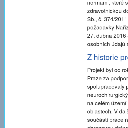
normami, které s
zdravotnickou d
Sb., č. 374/2011
požadavky Naříz
27. dubna 2016 
osobních údajů 
Z historie p
Projekt byl od 
Praze za podpory
spolupracovaly 
neurochirurgický
na celém území 
oblastech. V da
součástí práce ra
obrazovou dokum