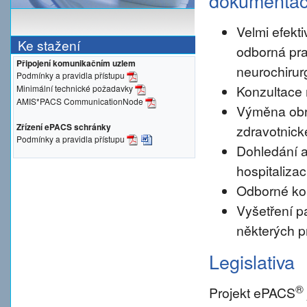
dokumenta
Velmi efekti
Ke stažení
odborná pra
Připojení komunikačním uzlem
neurochirur
Podmínky a pravidla přístupu
Konzultace 
Minimální technické požadavky
AMIS*PACS CommunicationNode
Výměna obr
Zřízení ePACS schránky
zdravotnické
Podmínky a pravidla přístupu
Dohledání a
hospitalizac
Odborné konz
Vyšetření pa
některých p
Legislativa
®
Projekt ePACS