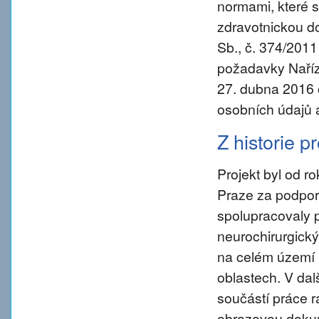
normami, které s
zdravotnickou d
Sb., č. 374/2011
požadavky Naříz
27. dubna 2016 
osobních údajů 
Z historie p
Projekt byl od 
Praze za podpory
spolupracovaly 
neurochirurgický
na celém území 
oblastech. V da
součástí práce ra
obrazovou dokum