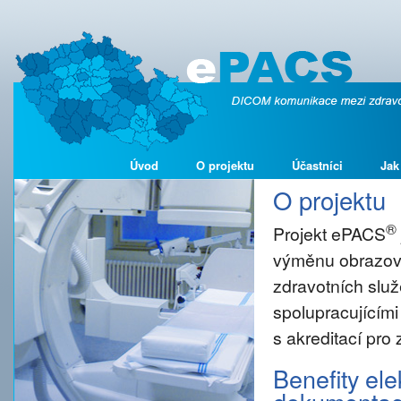
Úvod
O projektu
Účastníci
Jak
O projektu
®
Projekt ePACS
výměnu obrazové
zdravotních služ
spolupracujícími
s akreditací pro
Benefity el