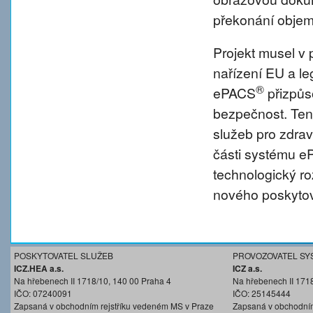
překonání objem
Projekt musel v 
nařízení EU a l
®
ePACS
přizpůs
bezpečnost. Tent
služeb pro zdravo
části systému 
technologický r
nového poskytov
POSKYTOVATEL SLUŽEB
PROVOZOVATEL SY
ICZ.HEA a.s.
ICZ a.s.
Na hřebenech II 1718/10, 140 00 Praha 4
Na hřebenech II 171
IČO: 07240091
IČO: 25145444
Zapsaná v obchodním rejstříku vedeném MS v Praze
Zapsaná v obchodním