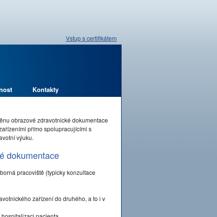
Vstup s certifikátem
nost
Kontakty
měnu obrazové zdravotnické dokumentace
zařízeními přímo spolupracujícími s
avotní výuku.
cké dokumentace
odborná pracoviště (typicky konzultace
tnického zařízení do druhého, a to i v
 hospitalizaci pacienta.