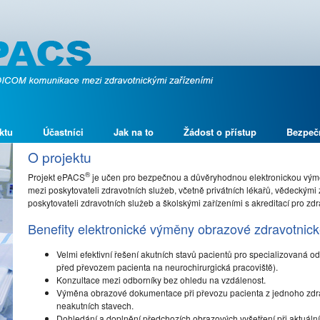
ktu
Účastníci
Jak na to
Žádost o přístup
Bezpeč
O projektu
®
Projekt ePACS
je učen pro bezpečnou a důvěryhodnou elektronickou vý
mezi poskytovateli zdravotních služeb, včetně privátních lékařů, vědeckými 
poskytovateli zdravotních služeb a školskými zařízeními s akreditací pro zdr
Benefity elektronické výměny obrazové zdravotni
Velmi efektivní řešení akutních stavů pacientů pro specializovaná 
před převozem pacienta na neurochirurgická pracoviště).
Konzultace mezi odborníky bez ohledu na vzdálenost.
Výměna obrazové dokumentace při převozu pacienta z jednoho zdravo
neakutních stavech.
Dohledání a doplnění předchozích obrazových vyšetření při aktuální