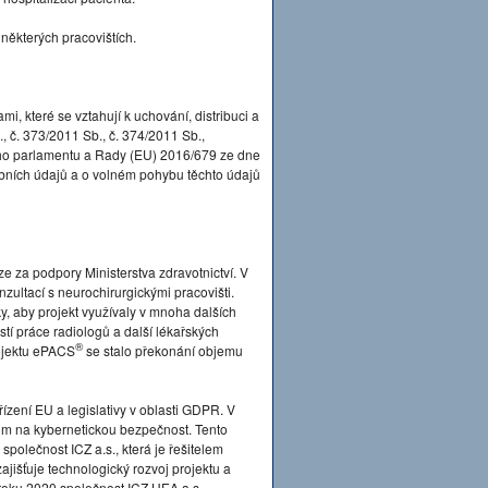
a některých pracovištích.
mi, které se vztahují k uchování, distribuci a
 č. 373/2011 Sb., č. 374/2011 Sb.,
ého parlamentu a Rady (EU) 2016/679 ze dne
obních údajů a o volném pohybu těchto údajů
e za podpory Ministerstva zdravotnictví. V
zultací s neurochirurgickými pracovišti.
, aby projekt využívaly v mnoha dalších
í práce radiologů a další lékařských
®
rojektu ePACS
se stalo překonání objemu
ízení EU a legislativy v oblasti GDPR. V
m na kybernetickou bezpečnost. Tento
 společnost ICZ a.s., která je řešitelem
ajišťuje technologický rozvoj projektu a
roku 2020 společnost ICZ.HEA a.s.