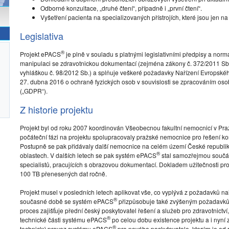
Odborné konzultace, „druhé čtení“, případně i „první čtení“.
Vyšetření pacienta na specializovaných přístrojích, které jsou jen n
Legislativa
®
Projekt ePACS
je plně v souladu s platnými legislativními předpisy a norma
manipulaci se zdravotnickou dokumentací (zejména zákony č. 372/2011 Sb.,
vyhláškou č. 98/2012 Sb.) a splňuje veškeré požadavky Nařízení Evropsk
27. dubna 2016 o ochraně fyzických osob v souvislosti se zpracováním os
(„GDPR“).
Z historie projektu
Projekt byl od roku 2007 koordinován Všeobecnou fakultní nemocnicí v Praz
počáteční fázi na projektu spolupracovaly pražské nemocnice pro řešení kon
Postupně se pak přidávaly další nemocnice na celém území České republiky
®
oblastech. V dalších letech se pak systém ePACS
stal samozřejmou součást
specialistů, pracujících s obrazovou dokumentací. Dokladem užitečnosti p
100 TB přenesených dat ročně.
Projekt musel v posledních letech aplikovat vše, co vyplývá z požadavků nař
®
současné době se systém ePACS
přizpůsobuje také zvýšeným požadavků
proces zajišťuje přední český poskytovatel řešení a služeb pro zdravotnictví,
®
technické části systému ePACS
po celou dobu existence projektu a i nyní z
®
technický provoz systému ePACS
pro nového poskytovatele, kterým je od 