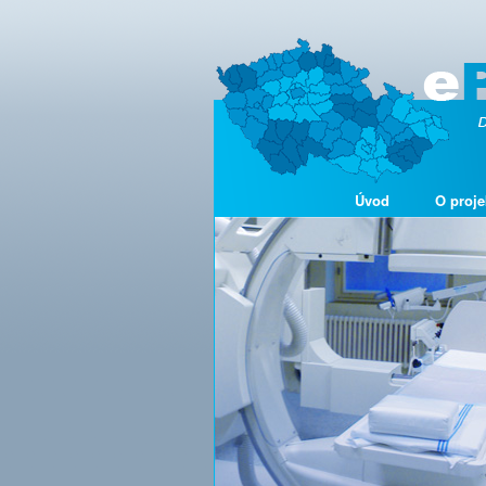
Úvod
O proje