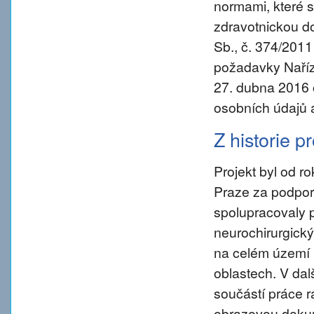
normami, které s
zdravotnickou d
Sb., č. 374/2011
požadavky Naříz
27. dubna 2016 
osobních údajů 
Z historie p
Projekt byl od 
Praze za podpory
spolupracovaly 
neurochirurgický
na celém území 
oblastech. V da
součástí práce ra
obrazovou dokum