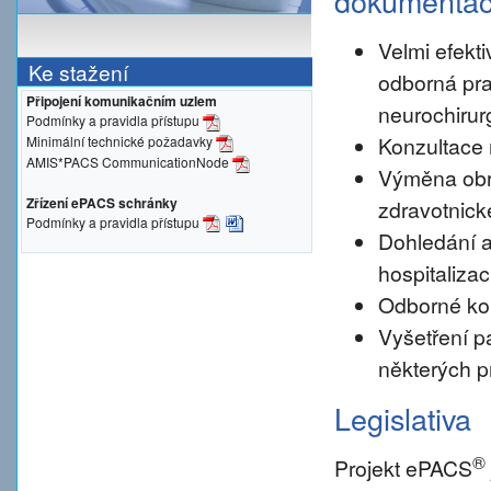
dokumenta
Velmi efekti
Ke stažení
odborná pra
Připojení komunikačním uzlem
neurochirur
Podmínky a pravidla přístupu
Konzultace 
Minimální technické požadavky
AMIS*PACS CommunicationNode
Výměna obr
Zřízení ePACS schránky
zdravotnické
Podmínky a pravidla přístupu
Dohledání a
hospitalizac
Odborné konz
Vyšetření pa
některých p
Legislativa
®
Projekt ePACS