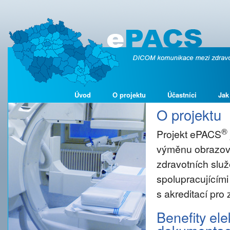
Úvod
O projektu
Účastníci
Jak
O projektu
®
Projekt ePACS
výměnu obrazové
zdravotních služ
spolupracujícími
s akreditací pro
Benefity el