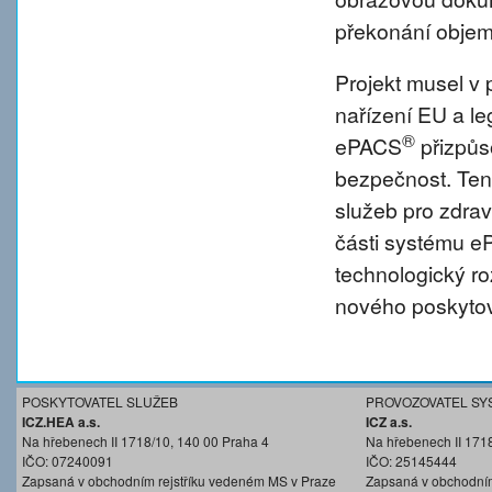
překonání objem
Projekt musel v 
nařízení EU a l
®
ePACS
přizpůs
bezpečnost. Tent
služeb pro zdravo
části systému 
technologický r
nového poskytov
POSKYTOVATEL SLUŽEB
PROVOZOVATEL SY
ICZ.HEA a.s.
ICZ a.s.
Na hřebenech II 1718/10, 140 00 Praha 4
Na hřebenech II 171
IČO: 07240091
IČO: 25145444
Zapsaná v obchodním rejstříku vedeném MS v Praze
Zapsaná v obchodním