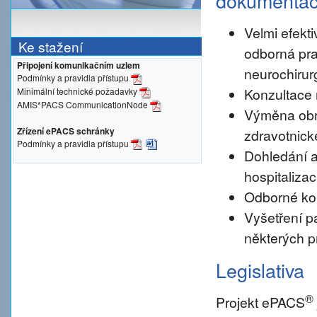
dokumenta
Velmi efekti
Ke stažení
odborná pra
Připojení komunikačním uzlem
neurochirur
Podmínky a pravidla přístupu
Konzultace 
Minimální technické požadavky
AMIS*PACS CommunicationNode
Výměna obr
Zřízení ePACS schránky
zdravotnické
Podmínky a pravidla přístupu
Dohledání a
hospitalizac
Odborné konz
Vyšetření pa
některých p
Legislativa
®
Projekt ePACS