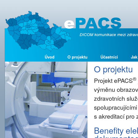
Úvod
O projektu
Účastníci
Jak
O projektu
®
Projekt ePACS
výměnu obrazové
zdravotních služ
spolupracujícími
s akreditací pro
Benefity el