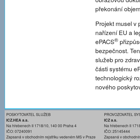
překonání objem
Projekt musel v 
nařízení EU a l
®
ePACS
přizpůs
bezpečnost. Tent
služeb pro zdravo
části systému 
technologický r
nového poskytov
POSKYTOVATEL SLUŽEB
PROVOZOVATEL SY
ICZ.HEA a.s.
ICZ a.s.
Na hřebenech II 1718/10, 140 00 Praha 4
Na hřebenech II 171
IČO: 07240091
IČO: 25145444
Zapsaná v obchodním rejstříku vedeném MS v Praze
Zapsaná v obchodním