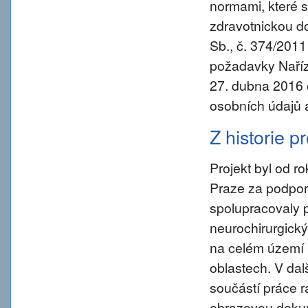
normami, které s
zdravotnickou d
Sb., č. 374/2011
požadavky Naříz
27. dubna 2016 
osobních údajů 
Z historie p
Projekt byl od 
Praze za podpory
spolupracovaly 
neurochirurgický
na celém území 
oblastech. V da
součástí práce ra
obrazovou dokum