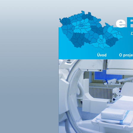
Úvod
O proje