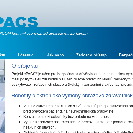
ktu
Účastníci
Jak na to
Žádost o přístup
Bezpeč
O projektu
®
Projekt ePACS
je učen pro bezpečnou a důvěryhodnou elektronickou vý
mezi poskytovateli zdravotních služeb, včetně privátních lékařů, vědeckými 
poskytovateli zdravotních služeb a školskými zařízeními s akreditací pro zdr
Benefity elektronické výměny obrazové zdravotni
Velmi efektivní řešení akutních stavů pacientů pro specializovaná 
před převozem pacienta na neurochirurgická pracoviště).
Konzultace mezi odborníky bez ohledu na vzdálenost.
Výměna obrazové dokumentace při převozu pacienta z jednoho zdravo
neakutních stavech.
Dohledání a doplnění předchozích obrazových vyšetření při aktuální