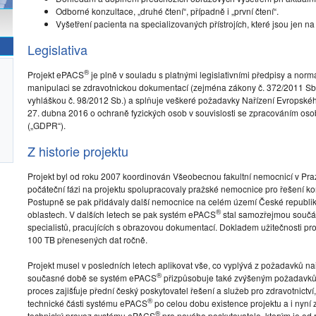
Odborné konzultace, „druhé čtení“, případně i „první čtení“.
Vyšetření pacienta na specializovaných přístrojích, které jsou jen n
Legislativa
®
Projekt ePACS
je plně v souladu s platnými legislativními předpisy a norma
manipulaci se zdravotnickou dokumentací (zejména zákony č. 372/2011 Sb.,
vyhláškou č. 98/2012 Sb.) a splňuje veškeré požadavky Nařízení Evropsk
27. dubna 2016 o ochraně fyzických osob v souvislosti se zpracováním os
(„GDPR“).
Z historie projektu
Projekt byl od roku 2007 koordinován Všeobecnou fakultní nemocnicí v Praz
počáteční fázi na projektu spolupracovaly pražské nemocnice pro řešení kon
Postupně se pak přidávaly další nemocnice na celém území České republiky
®
oblastech. V dalších letech se pak systém ePACS
stal samozřejmou součást
specialistů, pracujících s obrazovou dokumentací. Dokladem užitečnosti p
100 TB přenesených dat ročně.
Projekt musel v posledních letech aplikovat vše, co vyplývá z požadavků nař
®
současné době se systém ePACS
přizpůsobuje také zvýšeným požadavků
proces zajišťuje přední český poskytovatel řešení a služeb pro zdravotnictví,
®
technické části systému ePACS
po celou dobu existence projektu a i nyní z
®
technický provoz systému ePACS
pro nového poskytovatele, kterým je od 