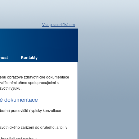
Vstup s certifikátem
nost
Kontakty
měnu obrazové zdravotnické dokumentace
zařízeními přímo spolupracujícími s
avotní výuku.
cké dokumentace
odborná pracoviště (typicky konzultace
tnického zařízení do druhého, a to i v
 hospitalizaci pacienta.