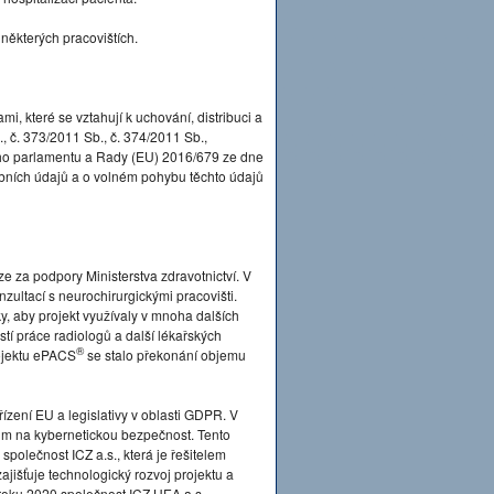
a některých pracovištích.
mi, které se vztahují k uchování, distribuci a
 č. 373/2011 Sb., č. 374/2011 Sb.,
ého parlamentu a Rady (EU) 2016/679 ze dne
obních údajů a o volném pohybu těchto údajů
e za podpory Ministerstva zdravotnictví. V
zultací s neurochirurgickými pracovišti.
, aby projekt využívaly v mnoha dalších
í práce radiologů a další lékařských
®
rojektu ePACS
se stalo překonání objemu
ízení EU a legislativy v oblasti GDPR. V
m na kybernetickou bezpečnost. Tento
 společnost ICZ a.s., která je řešitelem
ajišťuje technologický rozvoj projektu a
roku 2020 společnost ICZ.HEA a.s.