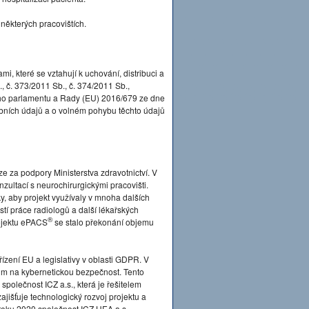
a některých pracovištích.
mi, které se vztahují k uchování, distribuci a
 č. 373/2011 Sb., č. 374/2011 Sb.,
ého parlamentu a Rady (EU) 2016/679 ze dne
obních údajů a o volném pohybu těchto údajů
e za podpory Ministerstva zdravotnictví. V
zultací s neurochirurgickými pracovišti.
, aby projekt využívaly v mnoha dalších
í práce radiologů a další lékařských
®
rojektu ePACS
se stalo překonání objemu
ízení EU a legislativy v oblasti GDPR. V
m na kybernetickou bezpečnost. Tento
 společnost ICZ a.s., která je řešitelem
ajišťuje technologický rozvoj projektu a
roku 2020 společnost ICZ.HEA a.s.