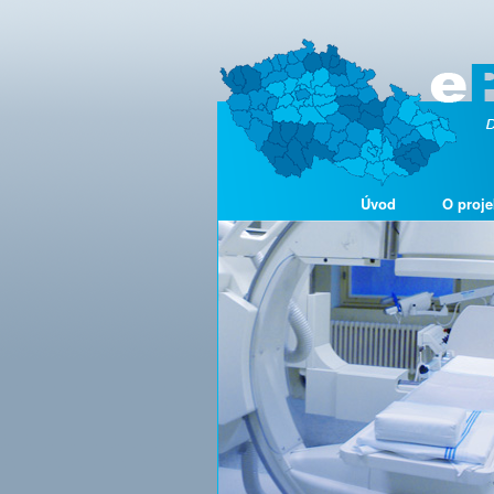
Úvod
O proje