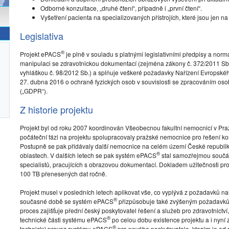
Odborné konzultace, „druhé čtení“, případně i „první čtení“.
Vyšetření pacienta na specializovaných přístrojích, které jsou jen n
Legislativa
®
Projekt ePACS
je plně v souladu s platnými legislativními předpisy a norma
manipulaci se zdravotnickou dokumentací (zejména zákony č. 372/2011 Sb.,
vyhláškou č. 98/2012 Sb.) a splňuje veškeré požadavky Nařízení Evropsk
27. dubna 2016 o ochraně fyzických osob v souvislosti se zpracováním os
(„GDPR“).
Z historie projektu
Projekt byl od roku 2007 koordinován Všeobecnou fakultní nemocnicí v Praz
počáteční fázi na projektu spolupracovaly pražské nemocnice pro řešení kon
Postupně se pak přidávaly další nemocnice na celém území České republiky
®
oblastech. V dalších letech se pak systém ePACS
stal samozřejmou součást
specialistů, pracujících s obrazovou dokumentací. Dokladem užitečnosti p
100 TB přenesených dat ročně.
Projekt musel v posledních letech aplikovat vše, co vyplývá z požadavků nař
®
současné době se systém ePACS
přizpůsobuje také zvýšeným požadavků
proces zajišťuje přední český poskytovatel řešení a služeb pro zdravotnictví,
®
technické části systému ePACS
po celou dobu existence projektu a i nyní z
®
technický provoz systému ePACS
pro nového poskytovatele, kterým je od 