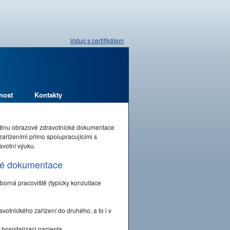
Vstup s certifikátem
nost
Kontakty
měnu obrazové zdravotnické dokumentace
zařízeními přímo spolupracujícími s
avotní výuku.
cké dokumentace
odborná pracoviště (typicky konzultace
tnického zařízení do druhého, a to i v
 hospitalizaci pacienta.