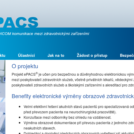
ktu
Účastníci
Jak na to
Žádost o přístup
Bezpeč
O projektu
®
Projekt ePACS
je učen pro bezpečnou a důvěryhodnou elektronickou vý
mezi poskytovateli zdravotních služeb, včetně privátních lékařů, vědeckými 
poskytovateli zdravotních služeb a školskými zařízeními s akreditací pro zdr
Benefity elektronické výměny obrazové zdravotni
Velmi efektivní řešení akutních stavů pacientů pro specializovaná 
před převozem pacienta na neurochirurgická pracoviště).
Konzultace mezi odborníky bez ohledu na vzdálenost.
Výměna obrazové dokumentace při převozu pacienta z jednoho zdravo
neakutních stavech.
Dohledání a doplnění předchozích obrazových vyšetření při aktuální