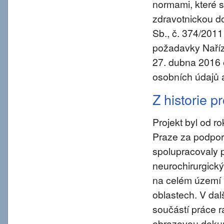
normami, které s
zdravotnickou d
Sb., č. 374/2011
požadavky Naříz
27. dubna 2016 
osobních údajů 
Z historie p
Projekt byl od 
Praze za podpory
spolupracovaly 
neurochirurgický
na celém území 
oblastech. V da
součástí práce ra
obrazovou dokum