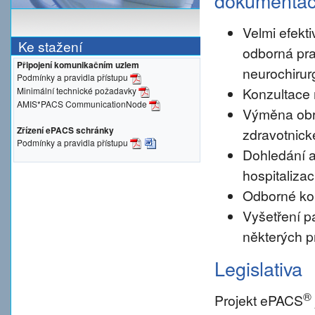
dokumenta
Velmi efekti
Ke stažení
odborná pra
Připojení komunikačním uzlem
neurochirur
Podmínky a pravidla přístupu
Konzultace 
Minimální technické požadavky
AMIS*PACS CommunicationNode
Výměna obr
Zřízení ePACS schránky
zdravotnické
Podmínky a pravidla přístupu
Dohledání a
hospitalizac
Odborné konz
Vyšetření pa
některých p
Legislativa
®
Projekt ePACS