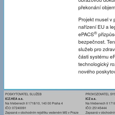
překonání objem
Projekt musel v 
nařízení EU a l
®
ePACS
přizpůs
bezpečnost. Tent
služeb pro zdravo
části systému 
technologický r
nového poskytov
POSKYTOVATEL SLUŽEB
PROVOZOVATEL SY
ICZ.HEA a.s.
ICZ a.s.
Na hřebenech II 1718/10, 140 00 Praha 4
Na hřebenech II 171
IČO: 07240091
IČO: 25145444
Zapsaná v obchodním rejstříku vedeném MS v Praze
Zapsaná v obchodním