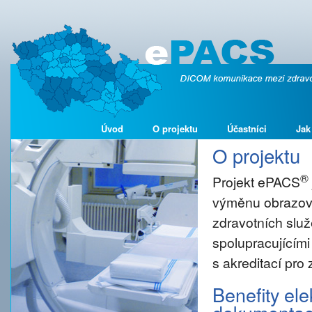
Úvod
O projektu
Účastníci
Jak
O projektu
®
Projekt ePACS
výměnu obrazové
zdravotních služ
spolupracujícími
s akreditací pro
Benefity el