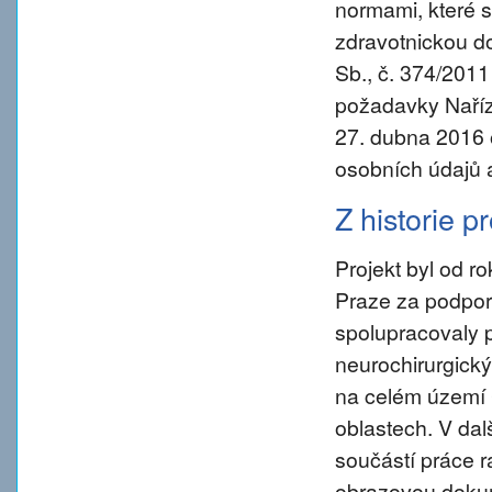
normami, které s
zdravotnickou d
Sb., č. 374/2011
požadavky Naříz
27. dubna 2016 
osobních údajů 
Z historie p
Projekt byl od 
Praze za podpory
spolupracovaly 
neurochirurgický
na celém území 
oblastech. V da
součástí práce ra
obrazovou dokum