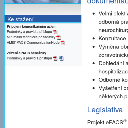
dokumenta
Velmi efekti
Ke stažení
odborná pra
Připojení komunikačním uzlem
neurochirur
Podmínky a pravidla přístupu
Konzultace 
Minimální technické požadavky
AMIS*PACS CommunicationNode
Výměna obr
Zřízení ePACS schránky
zdravotnické
Podmínky a pravidla přístupu
Dohledání a
hospitalizac
Odborné konz
Vyšetření pa
některých p
Legislativa
®
Projekt ePACS