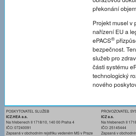
překonání objem
Projekt musel v 
nařízení EU a l
®
ePACS
přizpůs
bezpečnost. Tent
služeb pro zdravo
části systému 
technologický r
nového poskytov
POSKYTOVATEL SLUŽEB
PROVOZOVATEL SY
ICZ.HEA a.s.
ICZ a.s.
Na hřebenech II 1718/10, 140 00 Praha 4
Na hřebenech II 171
IČO: 07240091
IČO: 25145444
Zapsaná v obchodním rejstříku vedeném MS v Praze
Zapsaná v obchodním