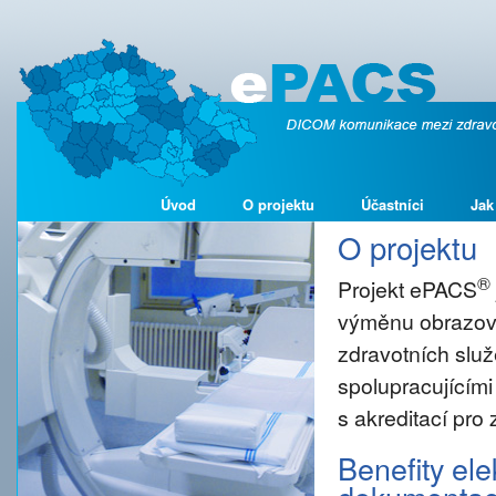
Úvod
O projektu
Účastníci
Jak
O projektu
®
Projekt ePACS
výměnu obrazové
zdravotních služ
spolupracujícími
s akreditací pro
Benefity el