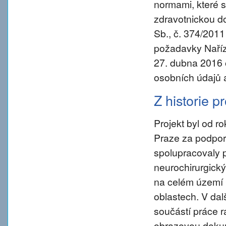
normami, které s
zdravotnickou d
Sb., č. 374/2011
požadavky Naříz
27. dubna 2016 
osobních údajů 
Z historie p
Projekt byl od 
Praze za podpory
spolupracovaly 
neurochirurgický
na celém území 
oblastech. V da
součástí práce ra
obrazovou dokum