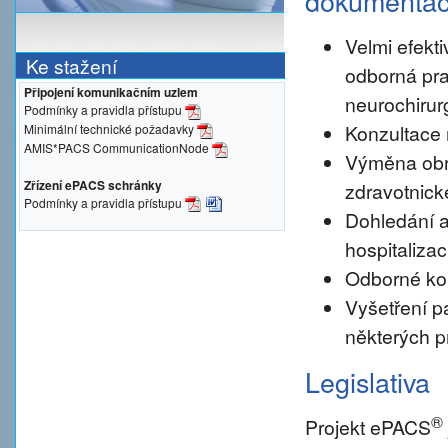
dokumenta
Velmi efekti
Ke stažení
odborná pra
Připojení komunikačním uzlem
neurochirur
Podmínky a pravidla přístupu
Konzultace 
Minimální technické požadavky
AMIS*PACS CommunicationNode
Výměna obr
Zřízení ePACS schránky
zdravotnické
Podmínky a pravidla přístupu
Dohledání a
hospitalizac
Odborné konz
Vyšetření pa
některých p
Legislativa
®
Projekt ePACS