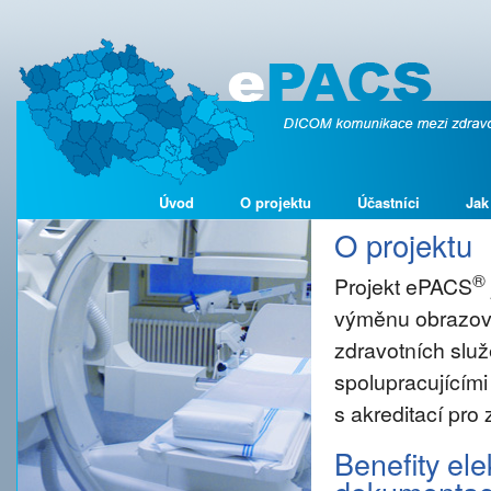
Úvod
O projektu
Účastníci
Jak
O projektu
®
Projekt ePACS
výměnu obrazové
zdravotních služ
spolupracujícími
s akreditací pro
Benefity el