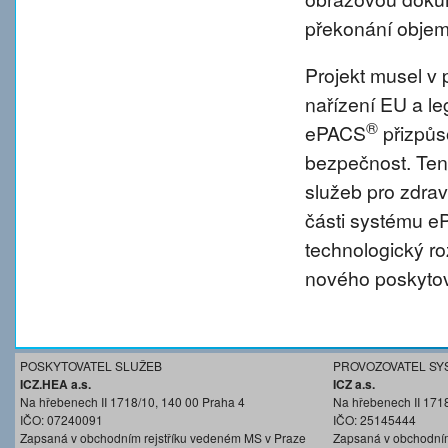
překonání objem
Projekt musel v 
nařízení EU a l
®
ePACS
přizpůs
bezpečnost. Tent
služeb pro zdravo
části systému 
technologický r
nového poskytov
POSKYTOVATEL SLUŽEB
PROVOZOVATEL SY
ICZ.HEA a.s.
ICZ a.s.
Na hřebenech II 1718/10, 140 00 Praha 4
Na hřebenech II 171
IČO: 07240091
IČO: 25145444
Zapsaná v obchodním rejstříku vedeném MS v Praze
Zapsaná v obchodním