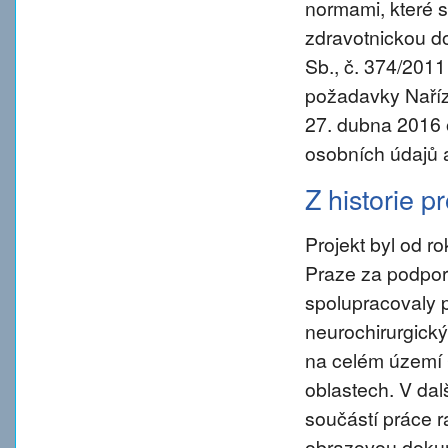
normami, které s
zdravotnickou d
Sb., č. 374/2011
požadavky Naříz
27. dubna 2016 
osobních údajů 
Z historie p
Projekt byl od 
Praze za podpory
spolupracovaly 
neurochirurgický
na celém území 
oblastech. V da
součástí práce ra
obrazovou dokum