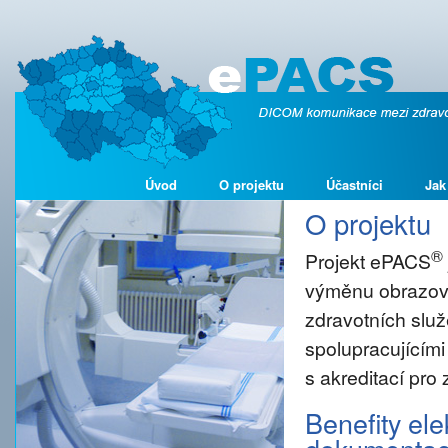
Úvod
O projektu
Účastníci
Jak
O projektu
®
Projekt ePACS
výměnu obrazové
zdravotních služ
spolupracujícími
s akreditací pro
Benefity el