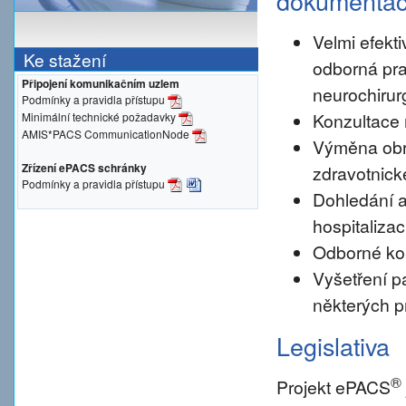
dokumenta
Velmi efekti
Ke stažení
odborná pra
Připojení komunikačním uzlem
neurochirur
Podmínky a pravidla přístupu
Konzultace 
Minimální technické požadavky
AMIS*PACS CommunicationNode
Výměna obr
Zřízení ePACS schránky
zdravotnické
Podmínky a pravidla přístupu
Dohledání a
hospitalizac
Odborné konz
Vyšetření pa
některých p
Legislativa
®
Projekt ePACS