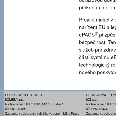
překonání objem
Projekt musel v 
nařízení EU a l
®
ePACS
přizpůs
bezpečnost. Tent
služeb pro zdravo
části systému 
technologický r
nového poskytov
POSKYTOVATEL SLUŽEB
PROVOZOVATEL SY
ICZ.HEA a.s.
ICZ a.s.
Na hřebenech II 1718/10, 140 00 Praha 4
Na hřebenech II 171
IČO: 07240091
IČO: 25145444
Zapsaná v obchodním rejstříku vedeném MS v Praze
Zapsaná v obchodním