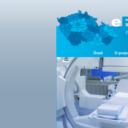
Úvod
O proje