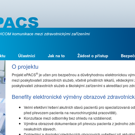
ktu
Účastníci
Jak na to
Žádost o přístup
Bezpeč
O projektu
®
Projekt ePACS
je učen pro bezpečnou a důvěryhodnou elektronickou vý
mezi poskytovateli zdravotních služeb, včetně privátních lékařů, vědeckými 
poskytovateli zdravotních služeb a školskými zařízeními s akreditací pro zdr
Benefity elektronické výměny obrazové zdravotni
Velmi efektivní řešení akutních stavů pacientů pro specializovaná 
před převozem pacienta na neurochirurgická pracoviště).
Konzultace mezi odborníky bez ohledu na vzdálenost.
Výměna obrazové dokumentace při převozu pacienta z jednoho zdravo
neakutních stavech.
Dohledání a doplnění předchozích obrazových vyšetření při aktuální