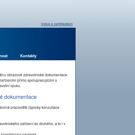
Vstup s certifikátem
nost
Kontakty
měnu obrazové zdravotnické dokumentace
zařízeními přímo spolupracujícími s
avotní výuku.
cké dokumentace
odborná pracoviště (typicky konzultace
tnického zařízení do druhého, a to i v
 hospitalizaci pacienta.