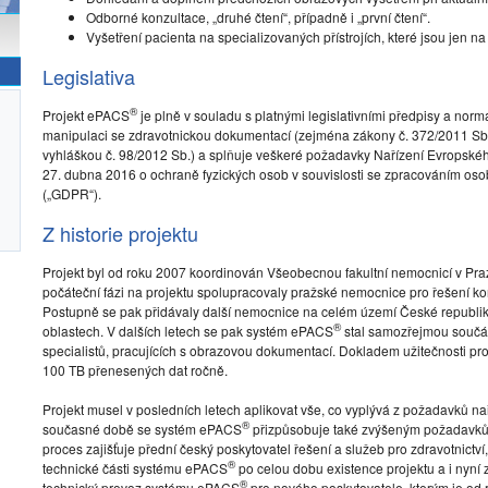
Odborné konzultace, „druhé čtení“, případně i „první čtení“.
Vyšetření pacienta na specializovaných přístrojích, které jsou jen n
Legislativa
®
Projekt ePACS
je plně v souladu s platnými legislativními předpisy a norma
manipulaci se zdravotnickou dokumentací (zejména zákony č. 372/2011 Sb.,
vyhláškou č. 98/2012 Sb.) a splňuje veškeré požadavky Nařízení Evropsk
27. dubna 2016 o ochraně fyzických osob v souvislosti se zpracováním os
(„GDPR“).
Z historie projektu
Projekt byl od roku 2007 koordinován Všeobecnou fakultní nemocnicí v Praz
počáteční fázi na projektu spolupracovaly pražské nemocnice pro řešení kon
Postupně se pak přidávaly další nemocnice na celém území České republiky
®
oblastech. V dalších letech se pak systém ePACS
stal samozřejmou součást
specialistů, pracujících s obrazovou dokumentací. Dokladem užitečnosti p
100 TB přenesených dat ročně.
Projekt musel v posledních letech aplikovat vše, co vyplývá z požadavků nař
®
současné době se systém ePACS
přizpůsobuje také zvýšeným požadavků
proces zajišťuje přední český poskytovatel řešení a služeb pro zdravotnictví,
®
technické části systému ePACS
po celou dobu existence projektu a i nyní z
®
technický provoz systému ePACS
pro nového poskytovatele, kterým je od 