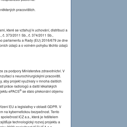
a některých pracovištích.
mi, které se vztahují k uchování, distribuci a
 č. 373/2011 Sb., č. 374/2011 Sb.,
ého parlamentu a Rady (EU) 2016/679 ze dne
obních údajů a o volném pohybu těchto údajů
e za podpory Ministerstva zdravotnictví. V
zultací s neurochirurgickými pracovišti.
, aby projekt využívaly v mnoha dalších
í práce radiologů a další lékařských
®
rojektu ePACS
se stalo překonání objemu
ízení EU a legislativy v oblasti GDPR. V
m na kybernetickou bezpečnost. Tento
 společnost ICZ a.s., která je řešitelem
ajišťuje technologický rozvoj projektu a
roku 2020 společnost ICZ.HEA a.s.