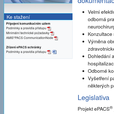
dokumenta
Velmi efekti
Ke stažení
odborná pra
Připojení komunikačním uzlem
neurochirur
Podmínky a pravidla přístupu
Konzultace 
Minimální technické požadavky
AMIS*PACS CommunicationNode
Výměna obr
Zřízení ePACS schránky
zdravotnické
Podmínky a pravidla přístupu
Dohledání a
hospitalizac
Odborné konz
Vyšetření pa
některých p
Legislativa
®
Projekt ePACS