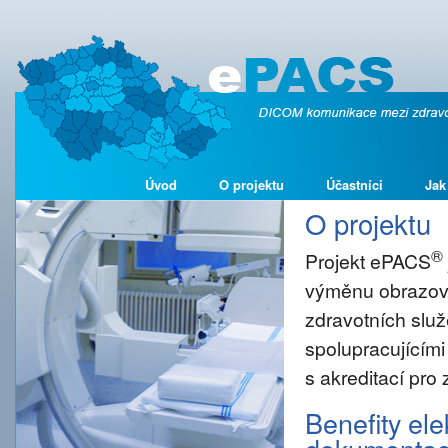
Úvod
O projektu
Účastníci
Jak
O projektu
®
Projekt ePACS
výměnu obrazové
zdravotních služ
spolupracujícími
s akreditací pro
Benefity el