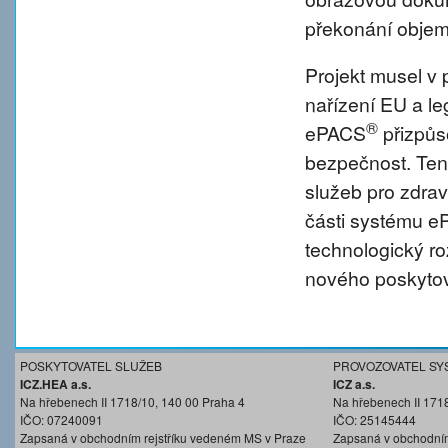
překonání objem
Projekt musel v 
nařízení EU a l
®
ePACS
přizpůs
bezpečnost. Tent
služeb pro zdravo
části systému 
technologický r
nového poskytov
POSKYTOVATEL SLUŽEB
PROVOZOVATEL SY
ICZ.HEA a.s.
ICZ a.s.
Na hřebenech II 1718/10, 140 00 Praha 4
Na hřebenech II 171
IČO: 07240091
IČO: 25145444
Zapsaná v obchodním rejstříku vedeném MS v Praze
Zapsaná v obchodním