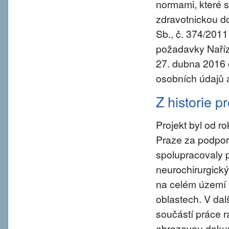
normami, které s
zdravotnickou d
Sb., č. 374/2011
požadavky Naříz
27. dubna 2016 
osobních údajů 
Z historie p
Projekt byl od 
Praze za podpory
spolupracovaly 
neurochirurgický
na celém území 
oblastech. V da
součástí práce ra
obrazovou dokum