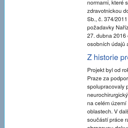
normami, které s
zdravotnickou d
Sb., č. 374/2011
požadavky Naříz
27. dubna 2016 
osobních údajů 
Z historie p
Projekt byl od 
Praze za podpory
spolupracovaly 
neurochirurgický
na celém území 
oblastech. V da
součástí práce ra
obrazovou dokum