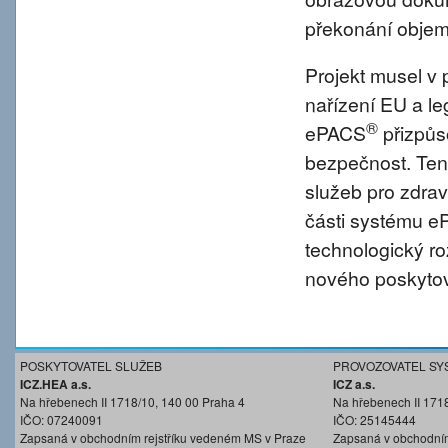
překonání objem
Projekt musel v 
nařízení EU a l
®
ePACS
přizpůs
bezpečnost. Tent
služeb pro zdravo
části systému 
technologický r
nového poskytov
POSKYTOVATEL SLUŽEB
PROVOZOVATEL SY
ICZ.HEA a.s.
ICZ a.s.
Na hřebenech II 1718/10, 140 00 Praha 4
Na hřebenech II 171
IČO: 07240091
IČO: 25145444
Zapsaná v obchodním rejstříku vedeném MS v Praze
Zapsaná v obchodním