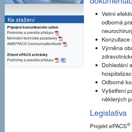
dokumenta
Velmi efekti
Ke stažení
odborná pra
Připojení komunikačním uzlem
neurochirur
Podmínky a pravidla přístupu
Konzultace 
Minimální technické požadavky
AMIS*PACS CommunicationNode
Výměna obr
Zřízení ePACS schránky
zdravotnické
Podmínky a pravidla přístupu
Dohledání a
hospitalizac
Odborné konz
Vyšetření pa
některých p
Legislativa
®
Projekt ePACS