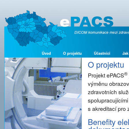
Úvod
O projektu
Účastníci
Jak
O projektu
®
Projekt ePACS
výměnu obrazové
zdravotních služ
spolupracujícími
s akreditací pro
Benefity el