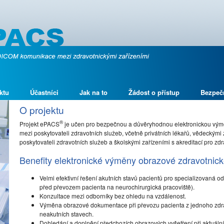
ktu
Účastníci
Jak na to
Žádost o přístup
Bezpeč
O projektu
®
Projekt ePACS
je učen pro bezpečnou a důvěryhodnou elektronickou vý
mezi poskytovateli zdravotních služeb, včetně privátních lékařů, vědeckými 
poskytovateli zdravotních služeb a školskými zařízeními s akreditací pro zdr
Benefity elektronické výměny obrazové zdravotni
Velmi efektivní řešení akutních stavů pacientů pro specializovaná 
před převozem pacienta na neurochirurgická pracoviště).
Konzultace mezi odborníky bez ohledu na vzdálenost.
Výměna obrazové dokumentace při převozu pacienta z jednoho zdravo
neakutních stavech.
Dohledání a doplnění předchozích obrazových vyšetření při aktuální