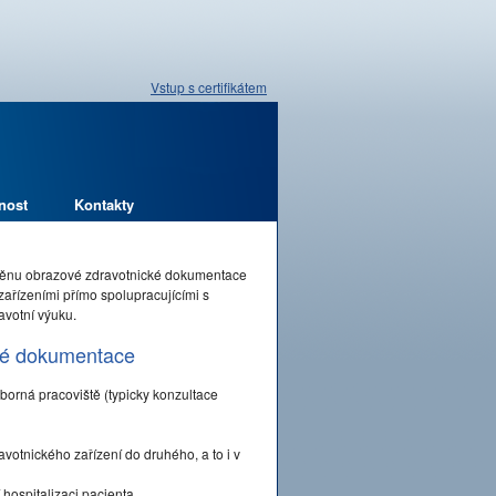
Vstup s certifikátem
nost
Kontakty
měnu obrazové zdravotnické dokumentace
zařízeními přímo spolupracujícími s
avotní výuku.
cké dokumentace
odborná pracoviště (typicky konzultace
tnického zařízení do druhého, a to i v
 hospitalizaci pacienta.