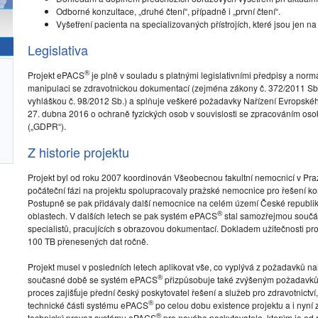
Odborné konzultace, „druhé čtení“, případně i „první čtení“.
Vyšetření pacienta na specializovaných přístrojích, které jsou jen n
Legislativa
®
Projekt ePACS
je plně v souladu s platnými legislativními předpisy a norma
manipulaci se zdravotnickou dokumentací (zejména zákony č. 372/2011 Sb.,
vyhláškou č. 98/2012 Sb.) a splňuje veškeré požadavky Nařízení Evropsk
27. dubna 2016 o ochraně fyzických osob v souvislosti se zpracováním os
(„GDPR“).
Z historie projektu
Projekt byl od roku 2007 koordinován Všeobecnou fakultní nemocnicí v Praz
počáteční fázi na projektu spolupracovaly pražské nemocnice pro řešení kon
Postupně se pak přidávaly další nemocnice na celém území České republiky
®
oblastech. V dalších letech se pak systém ePACS
stal samozřejmou součást
specialistů, pracujících s obrazovou dokumentací. Dokladem užitečnosti p
100 TB přenesených dat ročně.
Projekt musel v posledních letech aplikovat vše, co vyplývá z požadavků nař
®
současné době se systém ePACS
přizpůsobuje také zvýšeným požadavků
proces zajišťuje přední český poskytovatel řešení a služeb pro zdravotnictví,
®
technické části systému ePACS
po celou dobu existence projektu a i nyní z
®
technický provoz systému ePACS
pro nového poskytovatele, kterým je od 