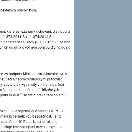
a některých pracovištích.
mi, které se vztahují k uchování, distribuci a
 č. 373/2011 Sb., č. 374/2011 Sb.,
ého parlamentu a Rady (EU) 2016/679 ze dne
obních údajů a o volném pohybu těchto údajů
e za podpory Ministerstva zdravotnictví. V
zultací s neurochirurgickými pracovišti.
, aby projekt využívaly v mnoha dalších
í práce radiologů a další lékařských
®
rojektu ePACS
se stalo překonání objemu
ízení EU a legislativy v oblasti GDPR. V
m na kybernetickou bezpečnost. Tento
 společnost ICZ a.s., která je řešitelem
ajišťuje technologický rozvoj projektu a
roku 2020 společnost ICZ.HEA a.s.