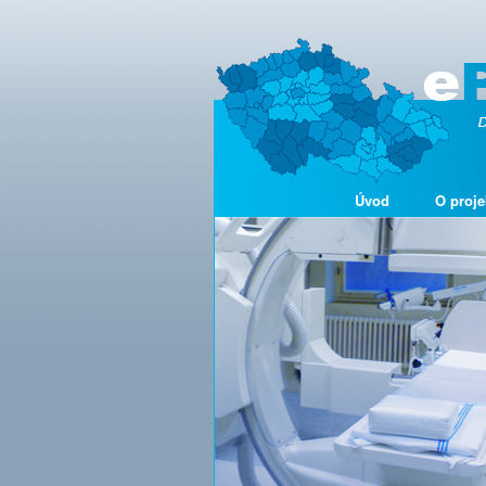
Úvod
O proje