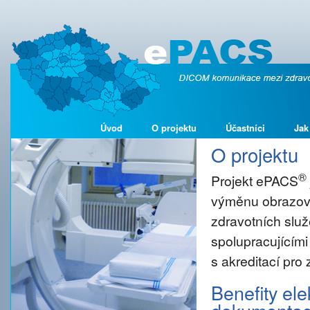
Úvod
O projektu
Účastníci
Jak
O projektu
®
Projekt ePACS
výměnu obrazové
zdravotních služ
spolupracujícími
s akreditací pro
Benefity el