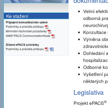
dokumenta
Velmi efekti
Ke stažení
odborná pra
Připojení komunikačním uzlem
neurochirur
Podmínky a pravidla přístupu
Konzultace 
Minimální technické požadavky
AMIS*PACS CommunicationNode
Výměna obr
Zřízení ePACS schránky
zdravotnické
Podmínky a pravidla přístupu
Dohledání a
hospitalizac
Odborné konz
Vyšetření pa
některých p
Legislativa
®
Projekt ePACS