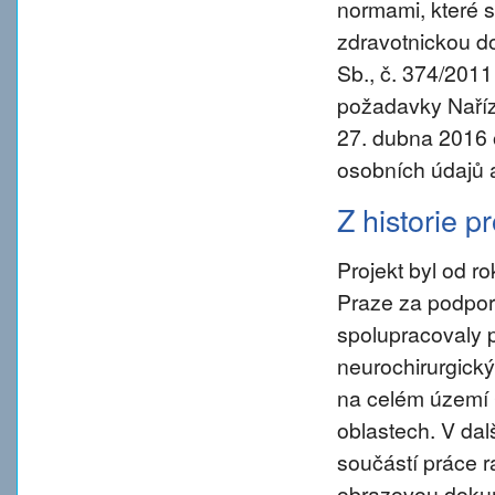
normami, které s
zdravotnickou d
Sb., č. 374/2011
požadavky Naříz
27. dubna 2016 
osobních údajů 
Z historie p
Projekt byl od 
Praze za podpory
spolupracovaly 
neurochirurgický
na celém území 
oblastech. V da
součástí práce ra
obrazovou dokum