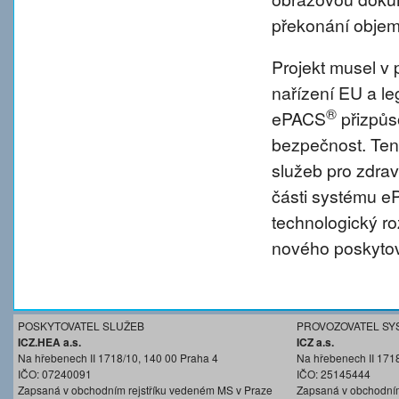
překonání objem
Projekt musel v 
nařízení EU a l
®
ePACS
přizpůs
bezpečnost. Tent
služeb pro zdravo
části systému 
technologický r
nového poskytov
POSKYTOVATEL SLUŽEB
PROVOZOVATEL SY
ICZ.HEA a.s.
ICZ a.s.
Na hřebenech II 1718/10, 140 00 Praha 4
Na hřebenech II 171
IČO: 07240091
IČO: 25145444
Zapsaná v obchodním rejstříku vedeném MS v Praze
Zapsaná v obchodním